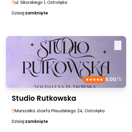
ul. Sikorskiego 1
, Ostrołęka
Dzisiaj:
zamknięte
5.00
/5
Studio Rutkowska
Marszałka Józefa Piłsudskiego 24
, Ostrołęka
Dzisiaj:
zamknięte