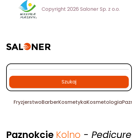
Copyright 2026 Saloner Sp. z o.o.
Szukaj
Fryzjerstwo
Barber
Kosmetyka
Kosmetologia
Pazno
Paznokcie
Kolno
- Pedicure