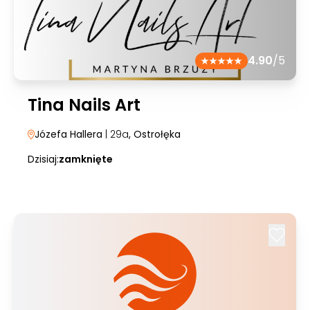
4.90
/5
Tina Nails Art
Józefa Hallera
| 29a
, Ostrołęka
Dzisiaj:
zamknięte