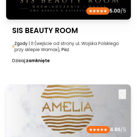
5.00
/5
SIS BEAUTY ROOM
Zgody
| 11 (wejście od strony ul. Wojska Polskiego
przy sklepie Wamax)
, Pisz
Dzisiaj:
zamknięte
4.86
/5