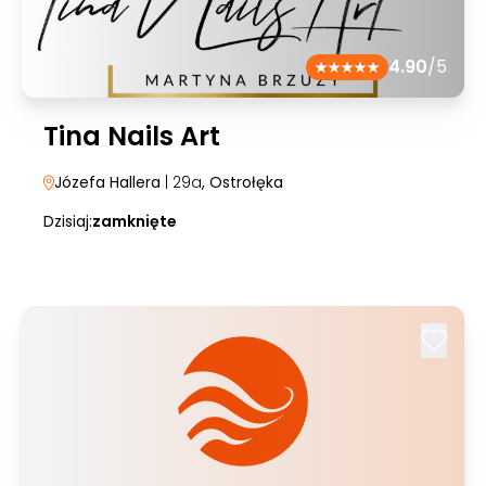
4.90
/5
Tina Nails Art
Józefa Hallera
| 29a
, Ostrołęka
Dzisiaj:
zamknięte