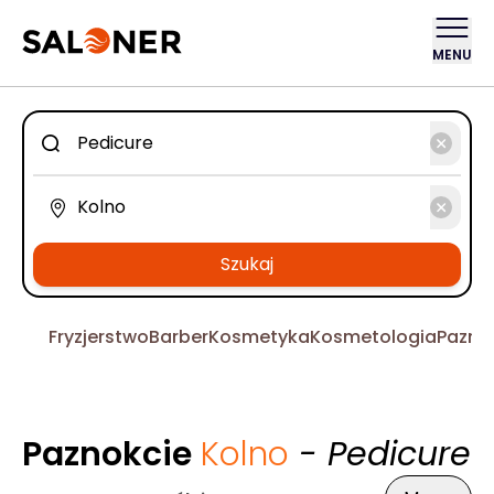
MENU
Szukaj
Fryzjerstwo
Barber
Kosmetyka
Kosmetologia
Pazno
Paznokcie
Kolno
- Pedicure