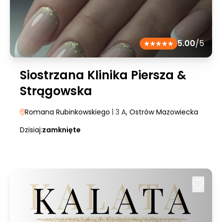
5.00
/5
Siostrzana Klinika Piersza &
Strągowska
Romana Rubinkowskiego
| 3 A
, Ostrów Mazowiecka
Dzisiaj:
zamknięte