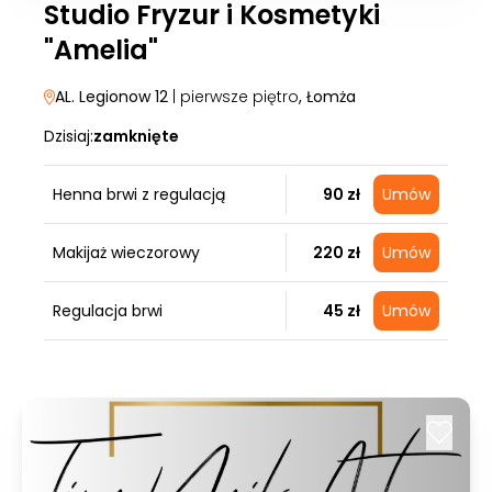
Studio Fryzur i Kosmetyki
"Amelia"
AL. Legionow 12
| pierwsze piętro
, Łomża
Dzisiaj:
zamknięte
Henna brwi z regulacją
90 zł
Umów
Makijaż wieczorowy
220 zł
Umów
Regulacja brwi
45 zł
Umów