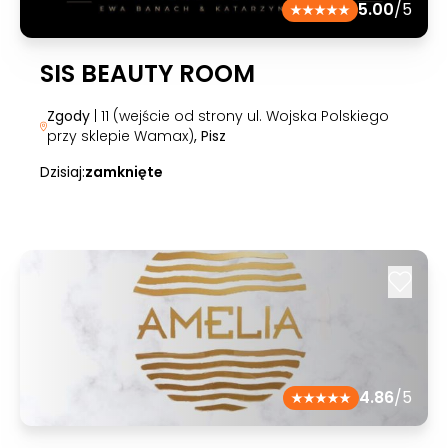
5.00
/5
SIS BEAUTY ROOM
Zgody
| 11 (wejście od strony ul. Wojska Polskiego
przy sklepie Wamax)
, Pisz
Dzisiaj:
zamknięte
4.86
/5