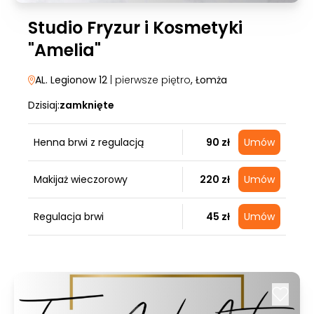
Studio Fryzur i Kosmetyki
"Amelia"
AL. Legionow 12
| pierwsze piętro
, Łomża
Dzisiaj:
zamknięte
Henna brwi z regulacją
90 zł
Umów
Makijaż wieczorowy
220 zł
Umów
Regulacja brwi
45 zł
Umów