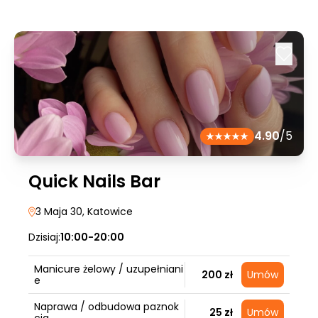
4.90
/5
Quick Nails Bar
3 Maja 30
, Katowice
Dzisiaj:
10:00-20:00
Manicure żelowy / uzupełniani
200 zł
Umów
e
Naprawa / odbudowa paznok
25 zł
Umów