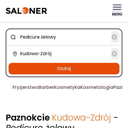
MENU
Szukaj
Fryzjerstwo
Barber
Kosmetyka
Kosmetologia
Pazno
Paznokcie
Kudowa-Zdrój
-