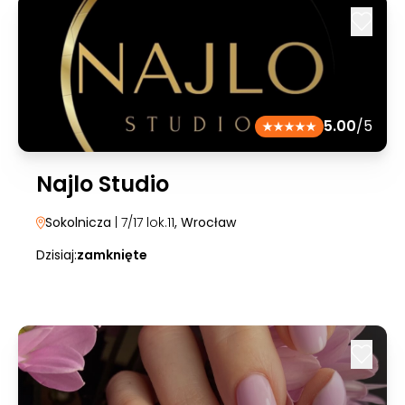
5.00
/5
Najlo Studio
Sokolnicza
| 7/17 lok.11
, Wrocław
Dzisiaj:
zamknięte