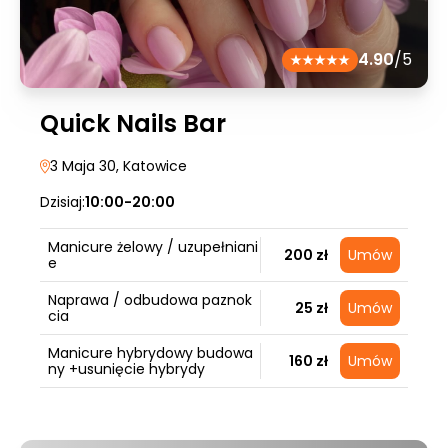
4.90
/5
Quick Nails Bar
3 Maja 30
, Katowice
Dzisiaj:
10:00-20:00
Manicure żelowy / uzupełniani
200 zł
Umów
e
Naprawa / odbudowa paznok
25 zł
Umów
cia
Manicure hybrydowy budowa
160 zł
Umów
ny +usunięcie hybrydy