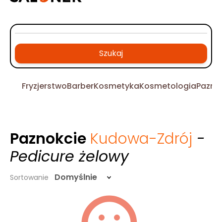
Szukaj
Fryzjerstwo
Barber
Kosmetyka
Kosmetologia
Pazno
Paznokcie
Kudowa-Zdrój
-
Pedicure żelowy
Domyślnie
Sortowanie