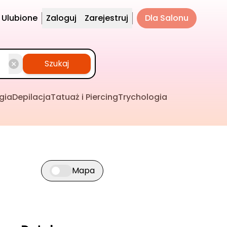
Ulubione
Zaloguj
Zarejestruj
Dla Salonu
Szukaj
gia
Depilacja
Tatuaż i Piercing
Trychologia
Mapa
Przełącz widok mapy