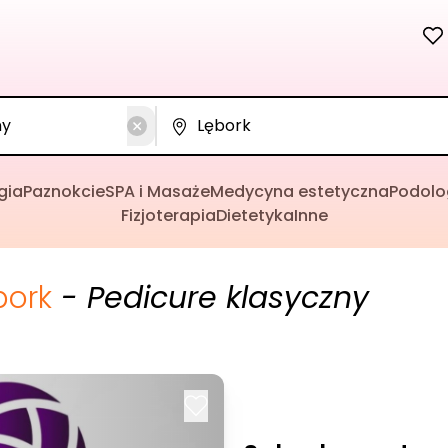
gia
Paznokcie
SPA i Masaże
Medycyna estetyczna
Podolo
Fizjoterapia
Dietetyka
Inne
bork
- Pedicure klasyczny