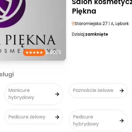
Salon kosmetyc
Piękna
Staromiejska 27
| A
, Lębork
Dzisiaj:
zamknięte
5.00
/5
sługi
Manicure
Paznokcie żelowe
hybrydowy
Pedicure żelowy
Pedicure
hybrydowy