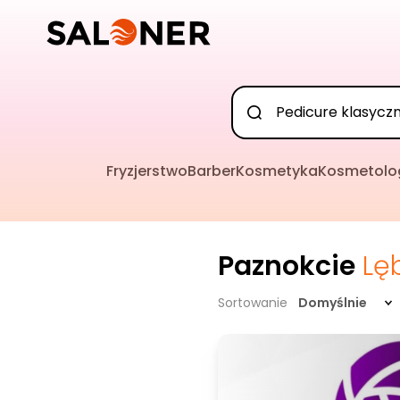
Fryzjerstwo
Barber
Kosmetyka
Kosmetolo
Paznokcie
Lę
Sortowanie
Domyślnie