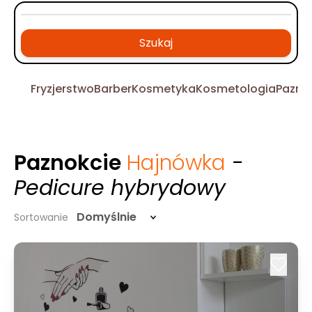
Szukaj
Fryzjerstwo
Barber
Kosmetyka
Kosmetologia
Pazno
Paznokcie
Hajnówka
-
Pedicure hybrydowy
Domyślnie
Sortowanie