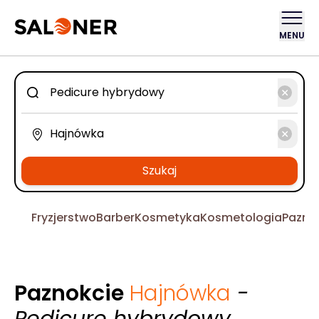
MENU
Szukaj
Fryzjerstwo
Barber
Kosmetyka
Kosmetologia
Pazno
Paznokcie
Hajnówka
-