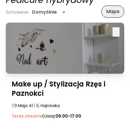
Pedicure hybrydowy
Mapa
Domyślnie
Sortowanie
Make up / Stylizacja Rzęs i
Paznokci
3 Maja 41
| 9
, Hajnówka
Teraz otwarte
Dzisiaj:
09:00-17:00