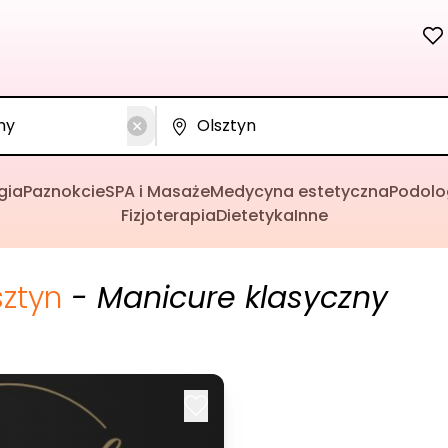
gia
Paznokcie
SPA i Masaże
Medycyna estetyczna
Podolo
Fizjoterapia
Dietetyka
Inne
sztyn
- Manicure klasyczny