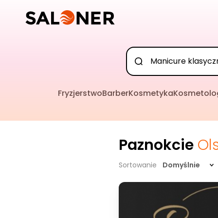
Fryzjerstwo
Barber
Kosmetyka
Kosmetolo
Paznokcie
Ol
Sortowanie
Domyślnie