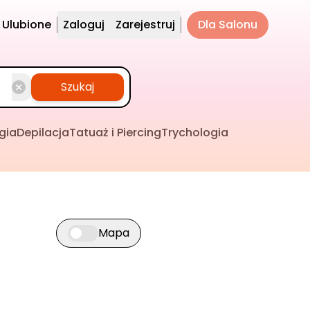
Ulubione
Zaloguj
Zarejestruj
Dla Salonu
Szukaj
gia
Depilacja
Tatuaż i Piercing
Trychologia
Mapa
Przełącz widok mapy