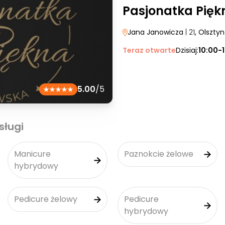
Pasjonatka Pięk
Jana Janowicza
| 21
, Olsztyn
Teraz otwarte
Dzisiaj:
10:00-
5.00
/5
sługi
Manicure
Paznokcie żelowe
hybrydowy
Pedicure żelowy
Pedicure
hybrydowy