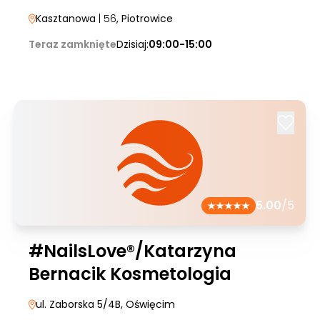
Kasztanowa
| 56
, Piotrowice
Teraz zamknięte
Dzisiaj:
09:00-15:00
5.00
/5
#NailsLove®/Katarzyna
Bernacik Kosmetologia
ul. Zaborska 5/4B
, Oświęcim