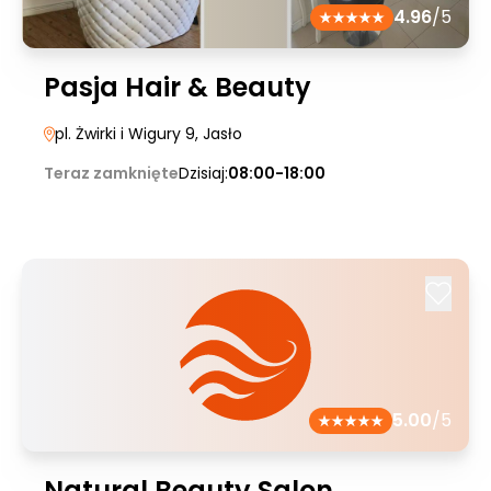
4.96
/5
Pasja Hair & Beauty
pl. Żwirki i Wigury 9
, Jasło
Teraz zamknięte
Dzisiaj:
08:00-18:00
5.00
/5
Natural Beauty Salon