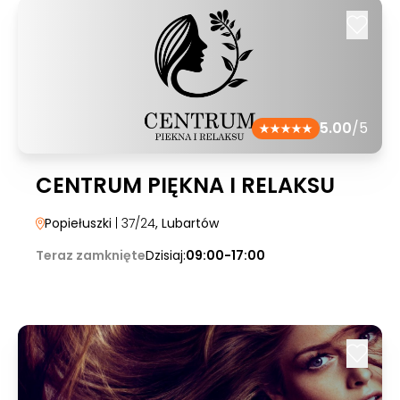
5.00
/5
CENTRUM PIĘKNA I RELAKSU
Popiełuszki
| 37/24
, Lubartów
Teraz zamknięte
Dzisiaj:
09:00-17:00