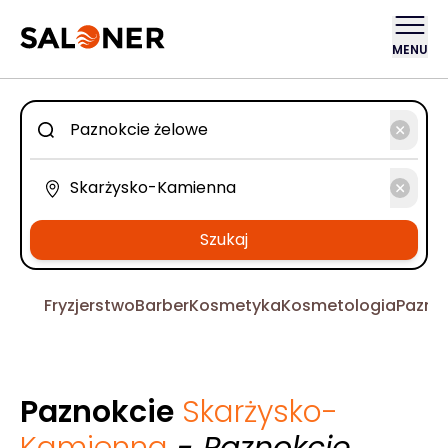
MENU
Szukaj
Fryzjerstwo
Barber
Kosmetyka
Kosmetologia
Pazno
Paznokcie
Skarżysko-