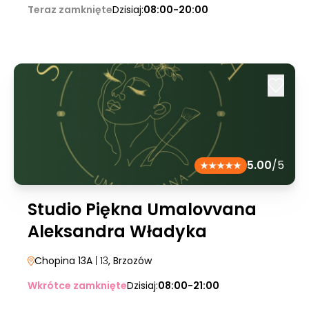
Teraz zamknięte
Dzisiaj:
08:00-20:00
5.00
/5
Studio Piękna Umalovvana
Aleksandra Władyka
Chopina 13A
| 13
, Brzozów
Wkrótce zamknięte
Dzisiaj:
08:00-21:00