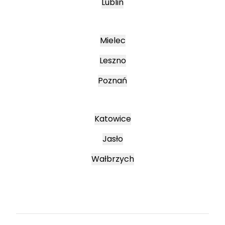
Lublin
Mielec
Leszno
Poznań
Katowice
Jasło
Wałbrzych