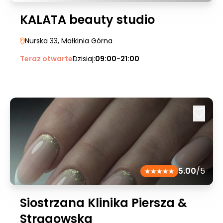
KALATA beauty studio
Nurska 33
, Małkinia Górna
Teraz otwarte
Dzisiaj:
09:00-21:00
5.00
/5
Siostrzana Klinika Piersza &
Strągowska