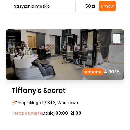
Strzyżenie męskie
50 zł
Umów
4.90
/5
Tiffanyˈs Secret
Chłopickiego 11/13
| 3
, Warszawa
Teraz otwarte
Dzisiaj:
09:00-21:00