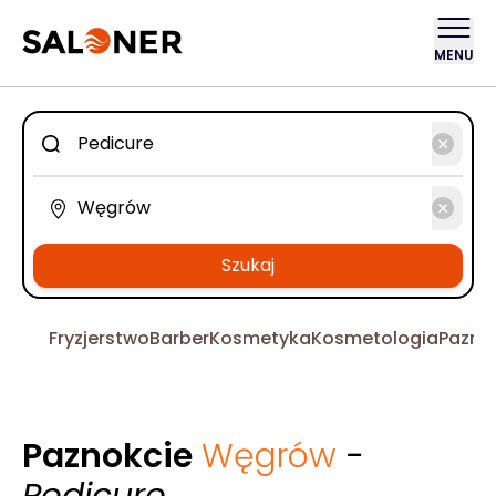
MENU
Szukaj
Fryzjerstwo
Barber
Kosmetyka
Kosmetologia
Pazno
Paznokcie
Węgrów
-