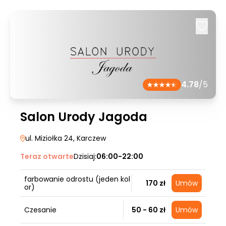
4.78
/5
Salon Urody Jagoda
ul. Miziołka 24
, Karczew
Teraz otwarte
Dzisiaj:
06:00-22:00
farbowanie odrostu (jeden kol
170 zł
Umów
or)
Czesanie
50 - 60 zł
Umów