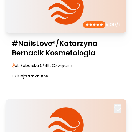
5.00
/5
#NailsLove®/Katarzyna
Bernacik Kosmetologia
ul. Zaborska 5/4B
, Oświęcim
Dzisiaj:
zamknięte