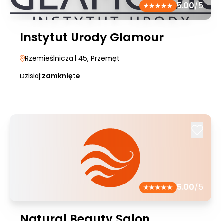
5.00
/5
Instytut Urody Glamour
Rzemieślnicza
| 45
, Przemęt
Dzisiaj:
zamknięte
5.00
/5
Natural Beauty Salon