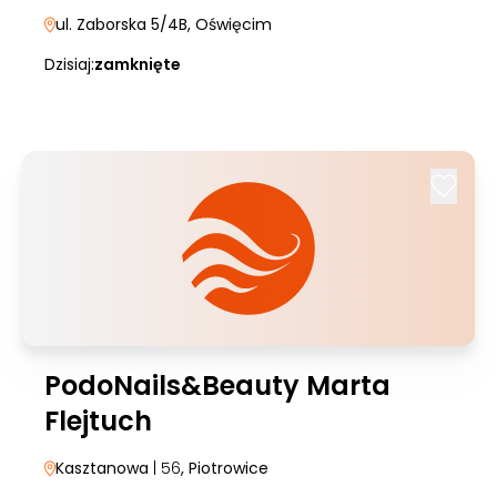
ul. Zaborska 5/4B
, Oświęcim
Dzisiaj:
zamknięte
PodoNails&Beauty Marta
Flejtuch
Kasztanowa
| 56
, Piotrowice