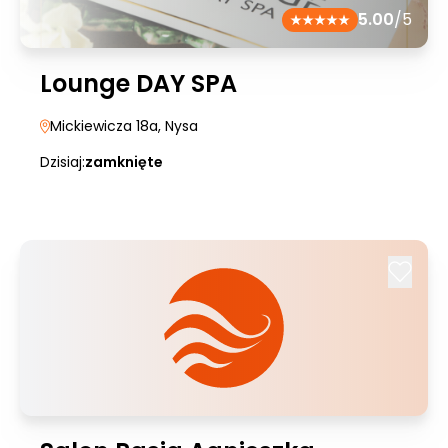
5.00
/5
Lounge DAY SPA
Mickiewicza 18a
, Nysa
Dzisiaj:
zamknięte