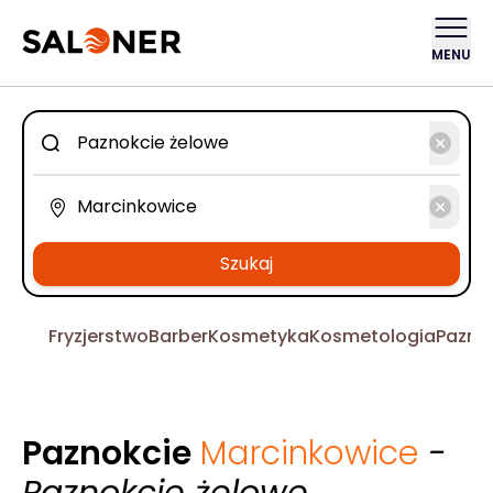
MENU
Szukaj
Fryzjerstwo
Barber
Kosmetyka
Kosmetologia
Pazno
Paznokcie
Marcinkowice
-