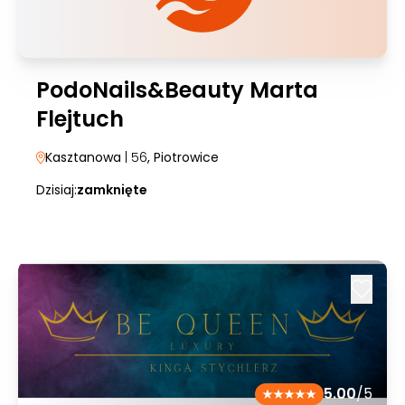
PodoNails&Beauty Marta
Flejtuch
Kasztanowa
| 56
, Piotrowice
Dzisiaj:
zamknięte
5.00
/5