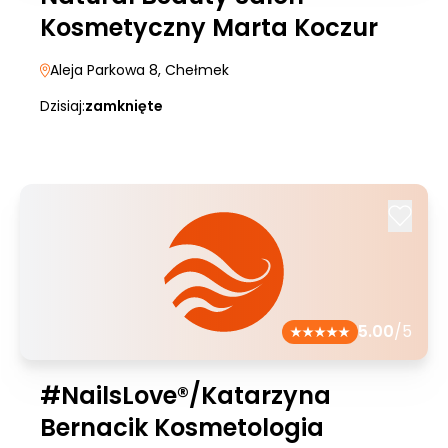
Kosmetyczny Marta Koczur
Aleja Parkowa 8
, Chełmek
Dzisiaj:
zamknięte
5.00
/5
#NailsLove®/Katarzyna
Bernacik Kosmetologia