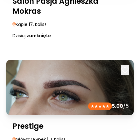
Salon Pasja Agnieszka
Mokras
Kąpie 17
, Kalisz
Dzisiaj:
zamknięte
5.00
/5
Prestige
Główny Rynek
| 11
, Kalisz