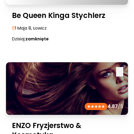
Be Queen Kinga Stychlerz
1 Maja 8
, Łowicz
Dzisiaj:
zamknięte
4.87
/5
ENZO Fryzjerstwo &