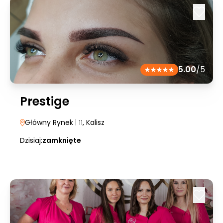
5.00
/5
Prestige
Główny Rynek
| 11
, Kalisz
Dzisiaj:
zamknięte