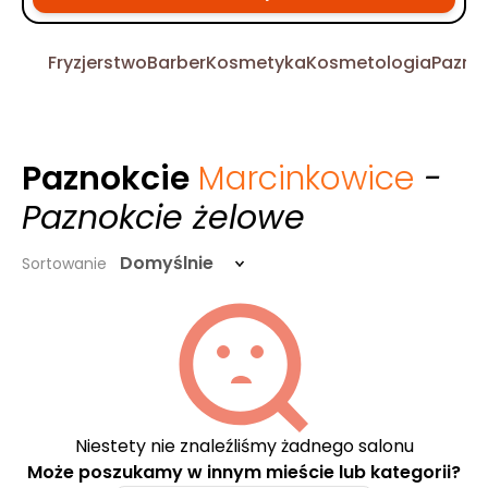
Fryzjerstwo
Barber
Kosmetyka
Kosmetologia
Pazno
Paznokcie
Marcinkowice
-
Paznokcie żelowe
Domyślnie
Sortowanie
Niestety nie znaleźliśmy żadnego salonu
Może poszukamy w innym mieście lub kategorii?