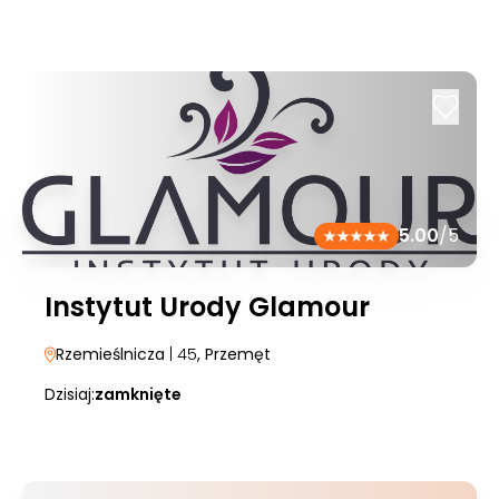
5.00
/5
Instytut Urody Glamour
Rzemieślnicza
| 45
, Przemęt
Dzisiaj:
zamknięte