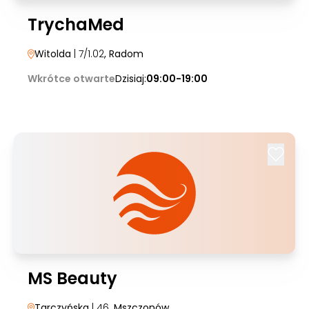
TrychaMed
Witolda
| 7/1.02
, Radom
Wkrótce otwarte
Dzisiaj:
09:00-19:00
MS Beauty
Tarczyńska
| 46
, Mszczonów