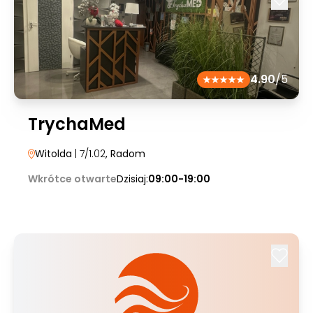
4.90
/5
TrychaMed
Witolda
| 7/1.02
, Radom
Wkrótce otwarte
Dzisiaj:
09:00-19:00