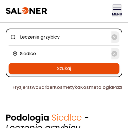
MENU
Szukaj
Fryzjerstwo
Barber
Kosmetyka
Kosmetologia
Pazno
Podologia
Siedlce
-