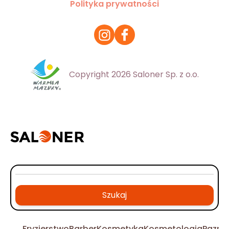
Polityka prywatności
Copyright 2026 Saloner Sp. z o.o.
Szukaj
Fryzjerstwo
Barber
Kosmetyka
Kosmetologia
Pazno