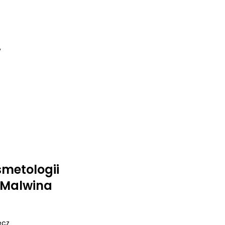
w
smetologii
j Malwina
ecz