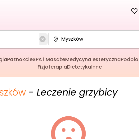
gia
Paznokcie
SPA i Masaże
Medycyna estetyczna
Podolo
Fizjoterapia
Dietetyka
Inne
szków
- Leczenie grzybicy