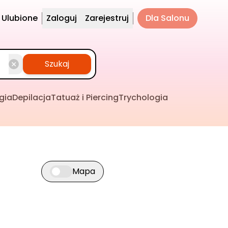
Ulubione
Zaloguj
Zarejestruj
Dla Salonu
Szukaj
gia
Depilacja
Tatuaż i Piercing
Trychologia
Mapa
Przełącz widok mapy