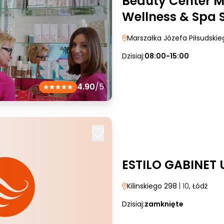
Beauty Center M
Wellness & Spa S
Marszałka Józefa Piłsudski
Dzisiaj:
08:00-15:00
4.90
/5
ESTILO GABINET
Kilinskiego 298
| 10
, Łódź
Dzisiaj:
zamknięte