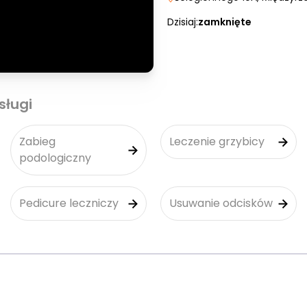
Dzisiaj:
zamknięte
sługi
Zabieg
Leczenie grzybicy
podologiczny
Pedicure leczniczy
Usuwanie odcisków