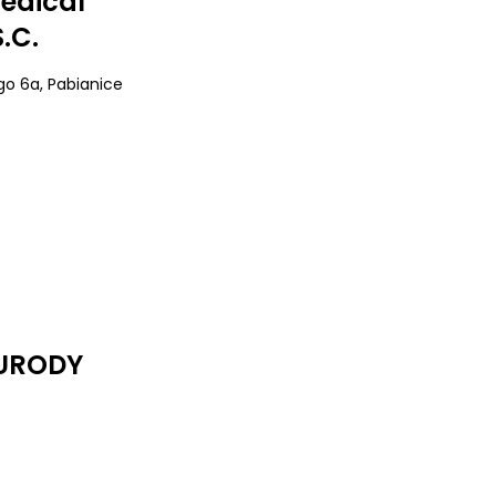
edical
.C.
ego 6a
, Pabianice
 URODY