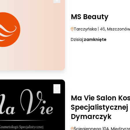
MS Beauty
Tarczyńska
| 46
, Mszczonó
Dzisiaj:
zamknięte
Ma Vie Salon Ko
Specjalistyczne
Dymarczyk
Ściegiennego 10A
, Międzyrz