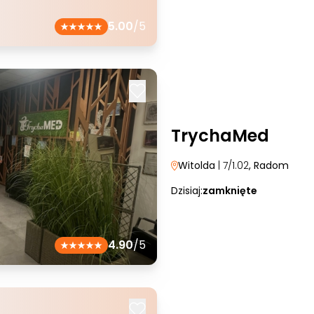
5.00
/5
TrychaMed
Witolda
| 7/1.02
, Radom
Dzisiaj:
zamknięte
4.90
/5