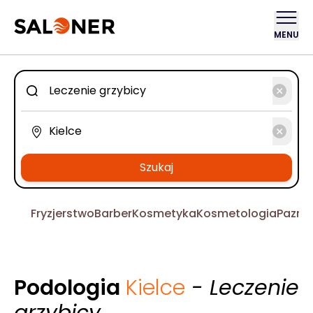
MENU
Szukaj
Fryzjerstwo
Barber
Kosmetyka
Kosmetologia
Pazno
Podologia
Kielce
- Leczenie