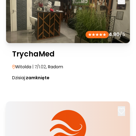
4.90
/5
TrychaMed
Witolda
| 7/1.02
, Radom
Dzisiaj:
zamknięte