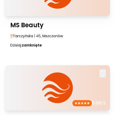
MS Beauty
Tarczyńska
| 46
, Mszczonów
Dzisiaj:
zamknięte
5.00
/5