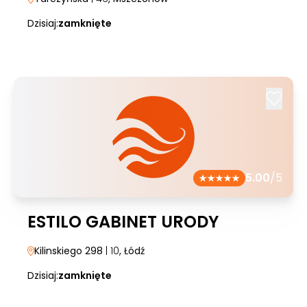
Dzisiaj:
zamknięte
5.00
/5
ESTILO GABINET URODY
Kilinskiego 298
| 10
, Łódź
Dzisiaj:
zamknięte