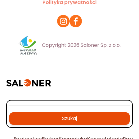
Polityka prywatności
Copyright 2026 Saloner Sp. z o.o.
Szukaj
Fryzjerstwo
Barber
Kosmetyka
Kosmetologia
Pazno