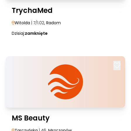
TrychaMed
Witolda
| 7/1.02
, Radom
Dzisiaj:
zamknięte
MS Beauty
Tarczyńska
| 46
, Mszczonów