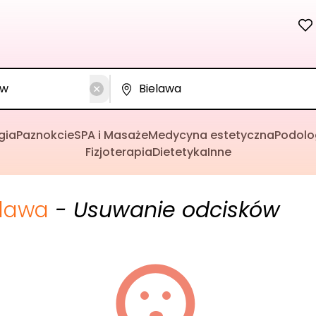
gia
Paznokcie
SPA i Masaże
Medycyna estetyczna
Podolo
Fizjoterapia
Dietetyka
Inne
elawa
- Usuwanie odcisków