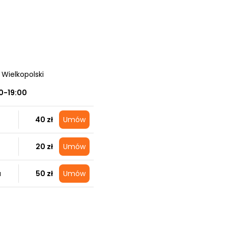
 Wielkopolski
0-19:00
40 zł
Umów
20 zł
Umów
a
50 zł
Umów