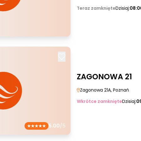
Teraz zamknięte
Dzisiaj:
08:0
ZAGONOWA 21
Zagonowa 21A
, Poznań
Wkrótce zamknięte
Dzisiaj:
0
5.00
/5