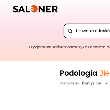
Fryzjerstwo
Barber
Kosmetyka
Kosmetolo
Podologia
Bi
Sortowanie
Domyślnie