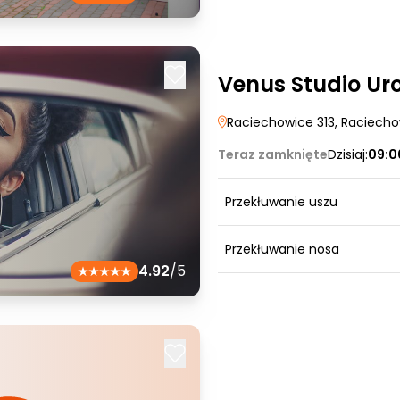
Venus Studio Ur
Raciechowice 313
, Raciech
Teraz zamknięte
Dzisiaj:
09:0
Przekłuwanie uszu
Przekłuwanie nosa
4.92
/5