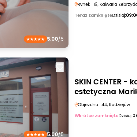
Rynek
| 19
, Kalwaria Zebrzy
Teraz zamknięte
Dzisiaj:
09:0
5.00
/5
SKIN CENTER - k
estetyczna Mar
Objezdna
| 44
, Radziejów
Wkrótce zamknięte
Dzisiaj:
0
5.00
/5