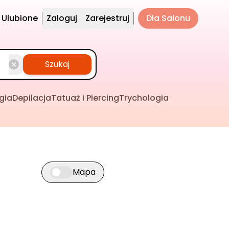
Ulubione
Zaloguj
Zarejestruj
Dla Salonu
Szukaj
gia
Depilacja
Tatuaż i Piercing
Trychologia
Mapa
Przełącz widok mapy