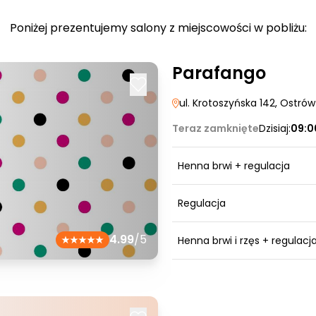
Poniżej prezentujemy salony z miejscowości w pobliżu:
Parafango
ul. Krotoszyńska 142
, Ostrów
Teraz zamknięte
Dzisiaj:
09:0
Henna brwi + regulacja
Regulacja
4.99
/5
Henna brwi i rzęs + regulacj