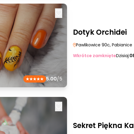
Dotyk Orchidei
Pawlikowice 90c
, Pabianice
Wkrótce zamknięte
Dzisiaj:
0
5.00
/5
Sekret Piękna K