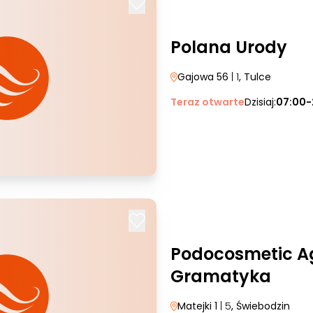
Polana Urody
Gajowa 56
| 1
, Tulce
Teraz otwarte
Dzisiaj:
07:00-
Podocosmetic A
Gramatyka
Matejki 1
| 5
, Świebodzin