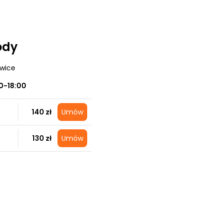
ody
owice
0-18:00
140 zł
Umów
130 zł
Umów