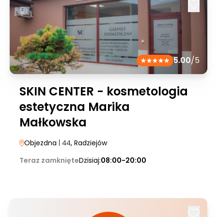
5.00
/5
SKIN CENTER - kosmetologia
estetyczna Marika
Małkowska
Objezdna
| 44
, Radziejów
Teraz zamknięte
Dzisiaj:
08:00-20:00