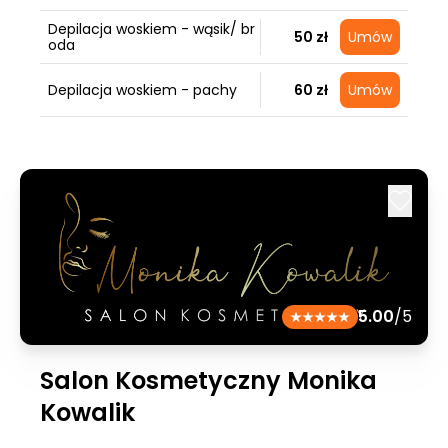
Depilacja woskiem - wąsik/ br
50 zł
Umów
oda
Depilacja woskiem - pachy
60 zł
Umów
5.00
/5
Salon Kosmetyczny Monika
Kowalik