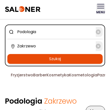
MENU
Szukaj
Fryzjerstwo
Barber
Kosmetyka
Kosmetologia
Pazno
Podologia
Zakrzewo