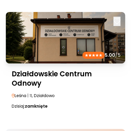
5.00
/5
Działdowskie Centrum
Odnowy
Leśna
| 11
, Działdowo
Dzisiaj:
zamknięte