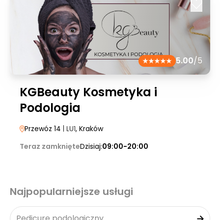
5.00
/5
KGBeauty Kosmetyka i
Podologia
Przewóz 14
| LU1
, Kraków
Teraz zamknięte
Dzisiaj:
09:00-20:00
Najpopularniejsze usługi
Pedicure podologiczny