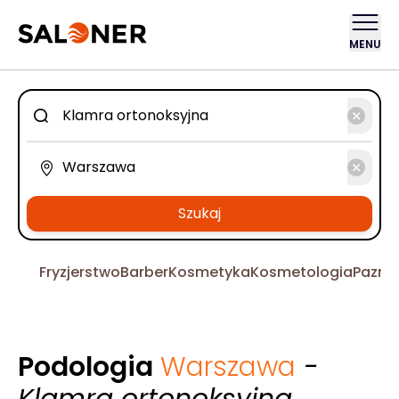
MENU
Szukaj
Fryzjerstwo
Barber
Kosmetyka
Kosmetologia
Pazno
Podologia
Warszawa
-