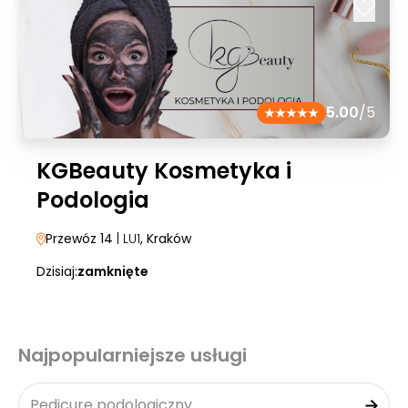
5.00
/5
KGBeauty Kosmetyka i
Podologia
Przewóz 14
| LU1
, Kraków
Dzisiaj:
zamknięte
Najpopularniejsze usługi
Pedicure podologiczny