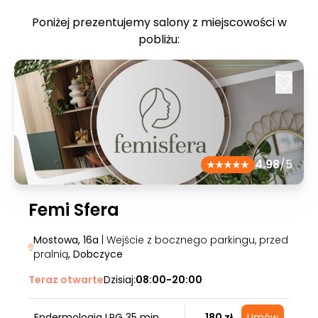
Poniżej prezentujemy salony z miejscowości w
pobliżu:
4.98
/5
Femi Sfera
Mostowa, 16a
| Wejście z bocznego parkingu, przed
pralnią
, Dobczyce
Teraz otwarte
Dzisiaj:
08:00-20:00
Endermologia LPG 35 min
180 zł
Umów