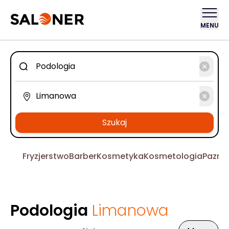
MENU
Szukaj
Fryzjerstwo
Barber
Kosmetyka
Kosmetologia
Pazno
Podologia
Limanowa