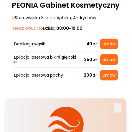
PEONIA Gabinet Kosmetyczny
Starowiejska 3
| nad Apteką
, Andrychów
Teraz otwarte
Dzisiaj:
08:00-19:00
Depilacja wąsik
40 zł
Umów
Epilacja laserowa bikini głęboki
350 zł
Umów
e
Epilacja laserowa pachy
200 zł
Umów