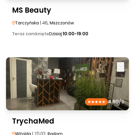
MS Beauty
Tarczyńska
| 46
, Mszczonów
Teraz zamknięte
Dzisiaj:
10:00-19:00
4.90
/5
TrychaMed
Witolda
| 7/1.02
, Radom