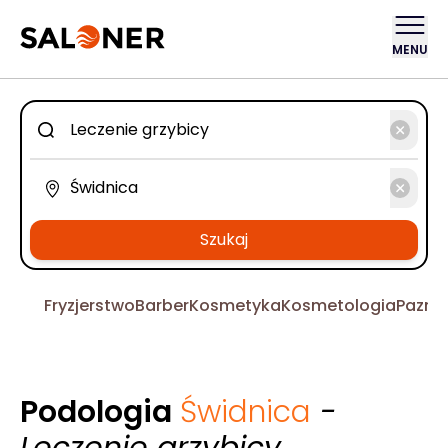
MENU
Szukaj
Fryzjerstwo
Barber
Kosmetyka
Kosmetologia
Pazno
Podologia
Świdnica
-