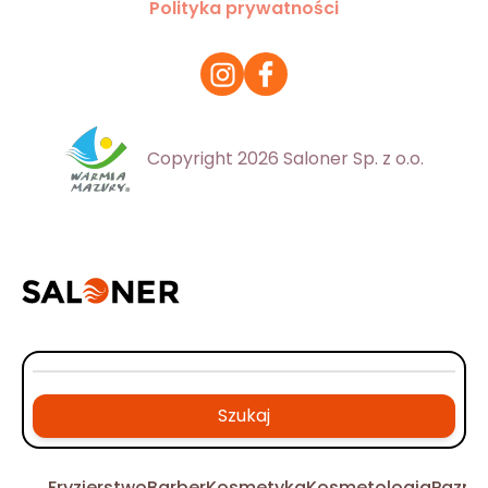
Polityka prywatności
Copyright 2026 Saloner Sp. z o.o.
Szukaj
Fryzjerstwo
Barber
Kosmetyka
Kosmetologia
Pazno