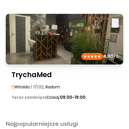
4.90
/5
TrychaMed
Witolda
| 7/1.02
, Radom
Teraz zamknięte
Dzisiaj:
09:00-19:00
Najpopularniejsze usługi