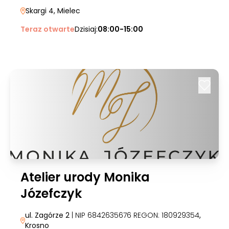
Skargi 4
, Mielec
Teraz otwarte
Dzisiaj:
08:00-15:00
Atelier urody Monika
Józefczyk
ul. Zagórze 2
| NIP 6842635676 REGON: 180929354
,
Krosno