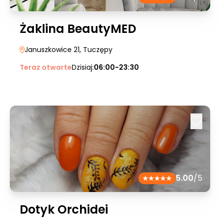
Żaklina BeautyMED
Januszkowice 21
, Tuczępy
Teraz otwarte
Dzisiaj:
06:00-23:30
5.00
/5
Dotyk Orchidei