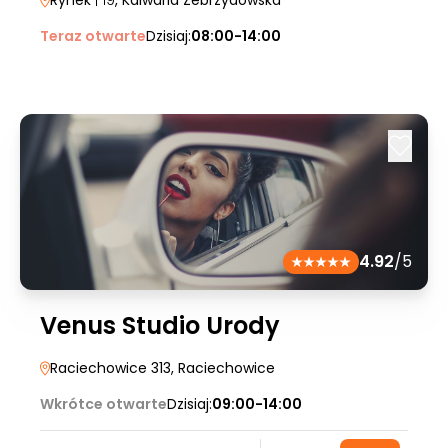
Rynek
| 19
, Kalwaria Zebrzydowska
Teraz otwarte
Dzisiaj:
08:00-14:00
4.92
/5
Venus Studio Urody
Raciechowice 313
, Raciechowice
Wkrótce otwarte
Dzisiaj:
09:00-14:00