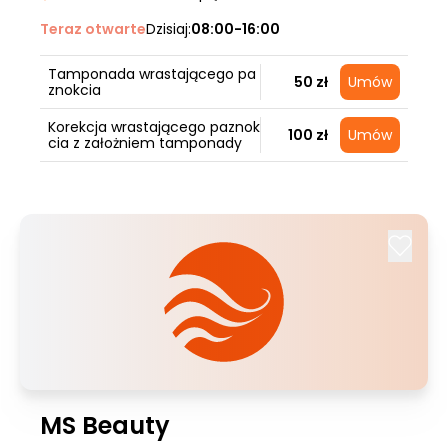
Teraz otwarte
Dzisiaj:
08:00-16:00
Tamponada wrastającego pa
50 zł
Umów
znokcia
Korekcja wrastającego paznok
100 zł
Umów
cia z założniem tamponady
MS Beauty