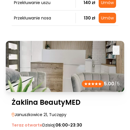
Przekłuwanie uszu
140 zł
Umów
Przekłuwanie nosa
130 zł
Umów
5.00
/5
Żaklina BeautyMED
Januszkowice 21
, Tuczępy
Teraz otwarte
Dzisiaj:
06:00-23:30