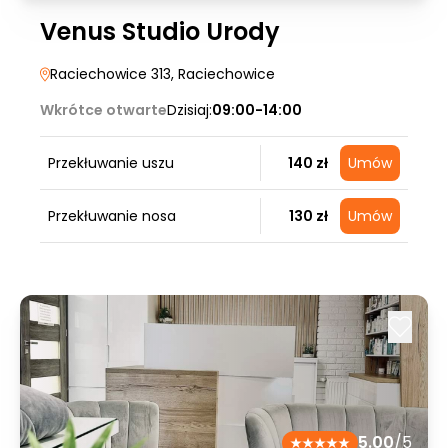
Venus Studio Urody
Raciechowice 313
, Raciechowice
Wkrótce otwarte
Dzisiaj:
09:00-14:00
Przekłuwanie uszu
140 zł
Umów
Przekłuwanie nosa
130 zł
Umów
5.00
/5