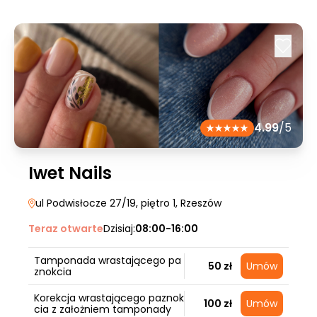
4.99
/5
Iwet Nails
ul Podwisłocze 27/19, piętro 1
, Rzeszów
Teraz otwarte
Dzisiaj:
08:00-16:00
Tamponada wrastającego pa
50 zł
Umów
znokcia
Korekcja wrastającego paznok
100 zł
Umów
cia z założniem tamponady