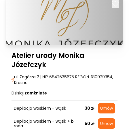
Atelier urody Monika
Józefczyk
ul. Zagórze 2
| NIP 6842635676 REGON: 180929354
,
Krosno
Dzisiaj:
zamknięte
Depilacja woskiem - wąsik
30 zł
Umów
Depilacja woskiem - wąsik + b
50 zł
Umów
roda