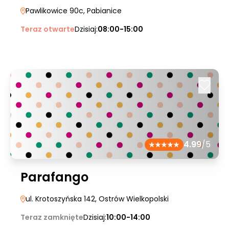
Pawlikowice 90c
, Pabianice
Teraz otwarte
Dzisiaj:
08:00-15:00
4.99
/5
Parafango
ul. Krotoszyńska 142
, Ostrów Wielkopolski
Teraz zamknięte
Dzisiaj:
10:00-14:00