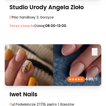
Studio Urody Angela Zioło
Plac handlowy 3
, Gorzyce
Teraz otwarte
Dzisiaj:
08:00-13:00
4.99
/5
Iwet Nails
ul Podwisłocze 27/19, piętro 1
, Rzeszów