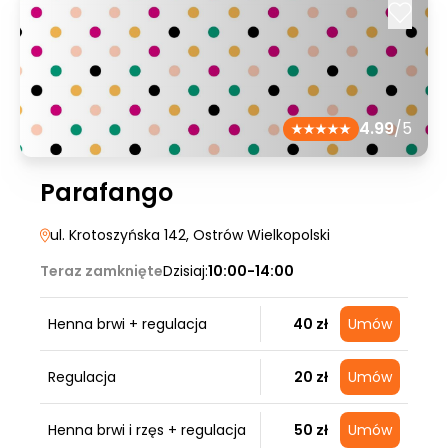
4.99
/5
Parafango
ul. Krotoszyńska 142
, Ostrów Wielkopolski
Teraz zamknięte
Dzisiaj:
10:00-14:00
Henna brwi + regulacja
40 zł
Umów
Regulacja
20 zł
Umów
Henna brwi i rzęs + regulacja
50 zł
Umów