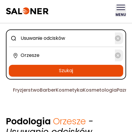
MENU
Szukaj
Fryzjerstwo
Barber
Kosmetyka
Kosmetologia
Pazno
Podologia
Orzesze
-