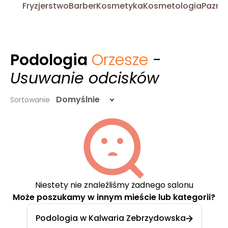
Fryzjerstwo
Barber
Kosmetyka
Kosmetologia
Pazno
Podologia
Orzesze
-
Usuwanie odcisków
Domyślnie
Sortowanie
Niestety nie znaleźliśmy żadnego salonu
Może poszukamy w innym mieście lub kategorii?
Podologia w Kalwaria Zebrzydowska