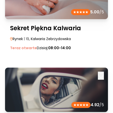
5.00
/5
Sekret Piękna Kalwaria
Rynek
| 19
, Kalwaria Zebrzydowska
Teraz otwarte
Dzisiaj:
08:00-14:00
4.92
/5