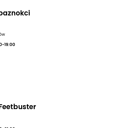
 paznokci
ków
0-19:00
Feetbuster