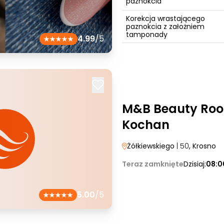
paznokcia
Korekcja wrastającego
paznokcia z założniem
tamponady
4.99
/5
M&B Beauty Ro
Kochan
Żółkiewskiego
| 50
, Krosno
Teraz zamknięte
Dzisiaj:
08:0
5.00
/5