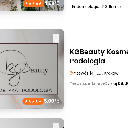
4.98
/5
Endermologia LPG 15 min
KGBeauty Kosme
Podologia
Przewóz 14
| LU1
, Kraków
Teraz zamknięte
Dzisiaj:
09:0
5.00
/5