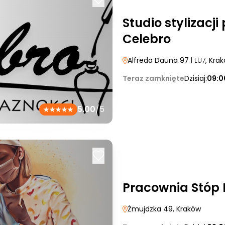
Studio stylizacji
Celebro
Alfreda Dauna 97
| LU7
, Kra
Teraz zamknięte
Dzisiaj:
09:0
5.00
/5
Pracownia Stóp 
Żmujdzka 49
, Kraków