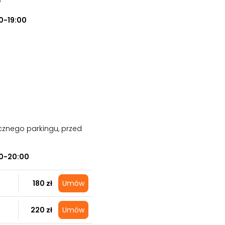
w
0-19:00
cznego parkingu, przed
0-20:00
180 zł
Umów
220 zł
Umów