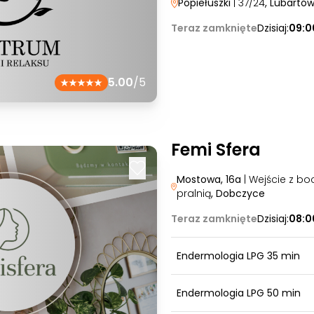
Popiełuszki
| 37/24
, Lubartó
Teraz zamknięte
Dzisiaj:
09:0
5.00
/5
Femi Sfera
Mostowa, 16a
| Wejście z bo
pralnią
, Dobczyce
Teraz zamknięte
Dzisiaj:
08:0
Endermologia LPG 35 min
Endermologia LPG 50 min