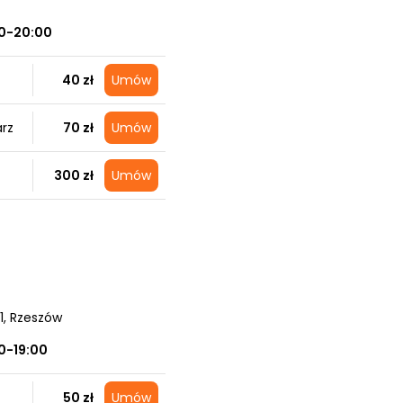
0-20:00
40 zł
Umów
arz
70 zł
Umów
300 zł
Umów
1
, Rzeszów
0-19:00
50 zł
Umów