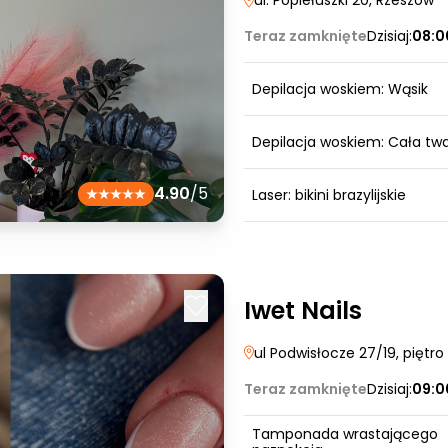
ul. Popiełuszki 20
, Rzeszów
Teraz zamknięte
Dzisiaj:
08:0
Depilacja woskiem: Wąsik
Depilacja woskiem: Cała tw
4.90
/5
Laser: bikini brazylijskie
Iwet Nails
ul Podwisłocze 27/19, piętro 
Teraz zamknięte
Dzisiaj:
09:0
Tamponada wrastającego