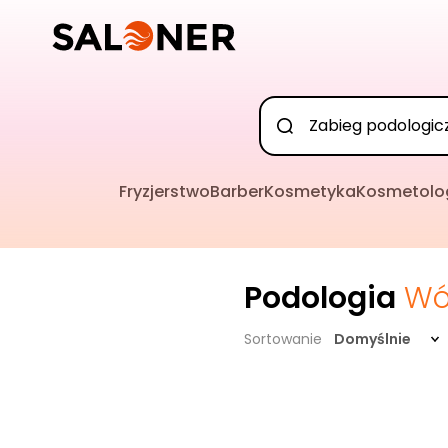
Fryzjerstwo
Barber
Kosmetyka
Kosmetolo
Podologia
Wó
Sortowanie
Domyślnie