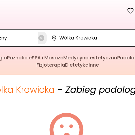
gia
Paznokcie
SPA i Masaże
Medycyna estetyczna
Podolo
Fizjoterapia
Dietetyka
Inne
lka Krowicka
- Zabieg podolog