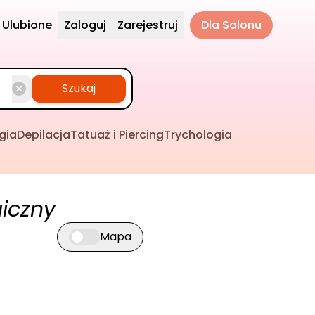
Ulubione
Zaloguj
Zarejestruj
Dla Salonu
Szukaj
gia
Depilacja
Tatuaż i Piercing
Trychologia
iczny
Mapa
Przełącz widok mapy