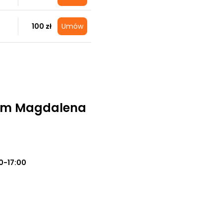
100 zł
Umów
om Magdalena
0-17:00