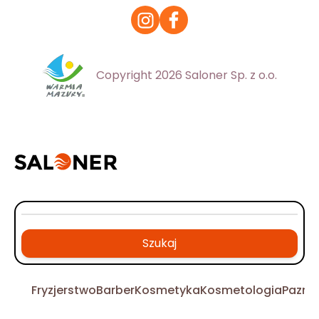
Copyright 2026 Saloner Sp. z o.o.
Szukaj
Fryzjerstwo
Barber
Kosmetyka
Kosmetologia
Pazno