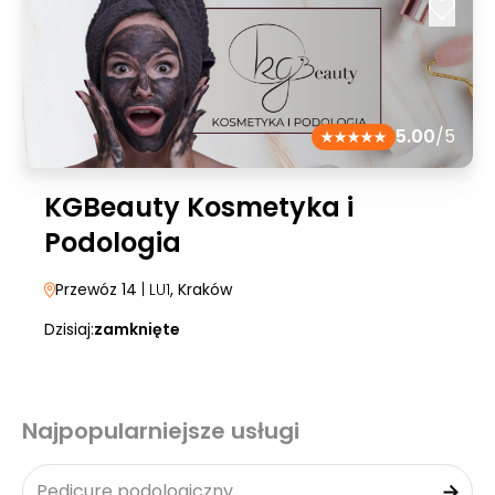
5.00
/5
KGBeauty Kosmetyka i
Podologia
Przewóz 14
| LU1
, Kraków
Dzisiaj:
zamknięte
Najpopularniejsze usługi
Pedicure podologiczny