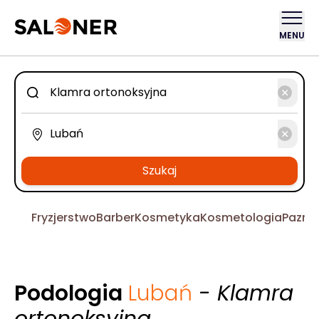
MENU
Szukaj
Fryzjerstwo
Barber
Kosmetyka
Kosmetologia
Pazno
Podologia
Lubań
- Klamra