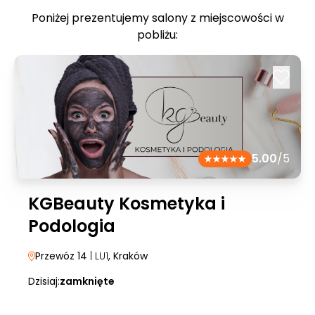
Poniżej prezentujemy salony z miejscowości w
pobliżu:
5.00
/5
KGBeauty Kosmetyka i
Podologia
Przewóz 14
| LU1
, Kraków
Dzisiaj:
zamknięte