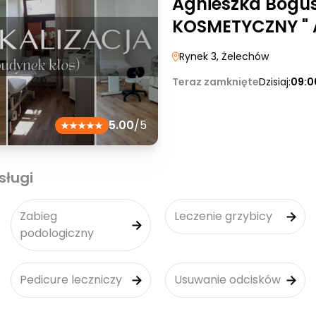
Agnieszka Bogu
KOSMETYCZNY " 
Rynek 3
, Żelechów
Teraz zamknięte
Dzisiaj:
09:0
5.00
/5
sługi
Zabieg
Leczenie grzybicy
podologiczny
Pedicure leczniczy
Usuwanie odcisków