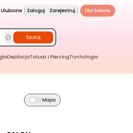
Ulubione
Zaloguj
Zarejestruj
Dla Salonu
Szukaj
gia
Depilacja
Tatuaż i Piercing
Trychologia
Mapa
Przełącz widok mapy