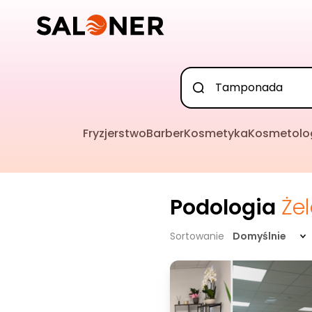
Fryzjerstwo
Barber
Kosmetyka
Kosmetolo
Podologia
Że
Sortowanie
Domyślnie