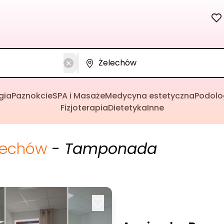
gia
Paznokcie
SPA i Masaże
Medycyna estetyczna
Podolo
Fizjoterapia
Dietetyka
Inne
lechów
- Tamponada