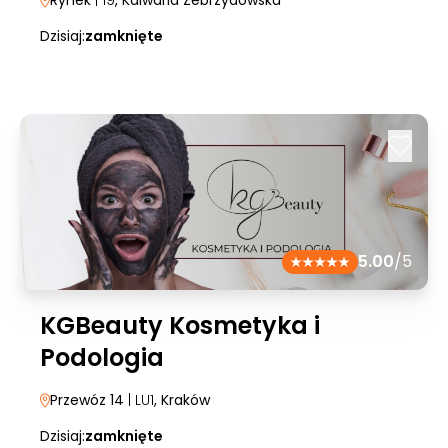
Rynek
| 19
, Kalwaria Zebrzydowska
Dzisiaj:
zamknięte
5.00
/5
KGBeauty Kosmetyka i
Podologia
Przewóz 14
| LU1
, Kraków
Dzisiaj:
zamknięte