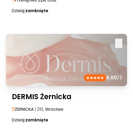
Przełajowa 22A
, Łódź
Dzisiaj:
zamknięte
5.00
/5
DERMIS Żernicka
ŻERNICKA
| 210
, Wrocław
Dzisiaj:
zamknięte