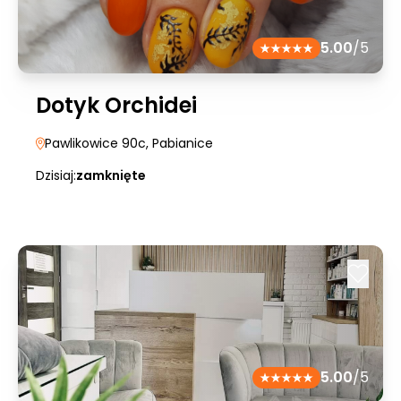
5.00
/5
Dotyk Orchidei
Pawlikowice 90c
, Pabianice
Dzisiaj:
zamknięte
5.00
/5