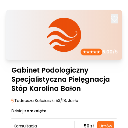
5.00
/5
Gabinet Podologiczny
Specjalistyczna Pielęgnacja
Stóp Karolina Bałon
Tadeusza Kościuszki 53/18
, Jasło
Dzisiaj:
zamknięte
Konsultacja
50 zł
Umów