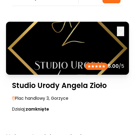
5.00
/5
Studio Urody Angela Zioło
Plac handlowy 3
, Gorzyce
Dzisiaj:
zamknięte