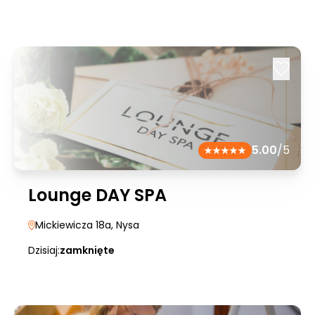
5.00
/5
Lounge DAY SPA
Mickiewicza 18a
, Nysa
Dzisiaj:
zamknięte