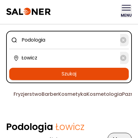
MENU
Szukaj
Fryzjerstwo
Barber
Kosmetyka
Kosmetologia
Pazno
Podologia
Łowicz