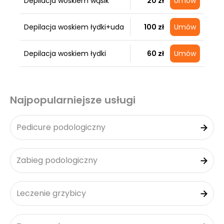
Depilacja woskiem wąsik
20 zł
Umów
Depilacja woskiem łydki+uda
100 zł
Umów
Depilacja woskiem łydki
60 zł
Umów
Najpopularniejsze usługi
Pedicure podologiczny
Zabieg podologiczny
Leczenie grzybicy