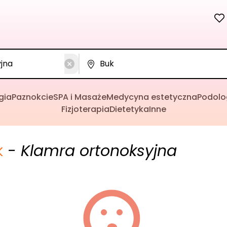
gia
Paznokcie
SPA i Masaże
Medycyna estetyczna
Podolo
Fizjoterapia
Dietetyka
Inne
k
- Klamra ortonoksyjna