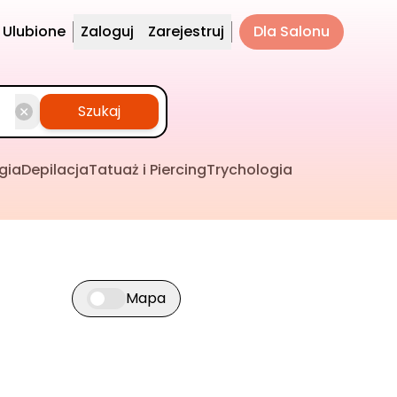
Ulubione
Zaloguj
Zarejestruj
Dla Salonu
Szukaj
gia
Depilacja
Tatuaż i Piercing
Trychologia
Mapa
Przełącz widok mapy