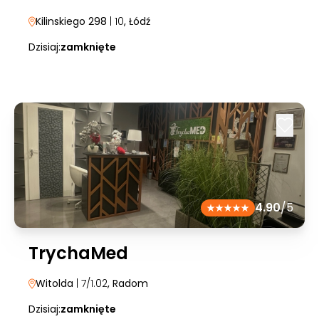
Kilinskiego 298
| 10
, Łódź
Dzisiaj:
zamknięte
4.90
/5
TrychaMed
Witolda
| 7/1.02
, Radom
Dzisiaj:
zamknięte