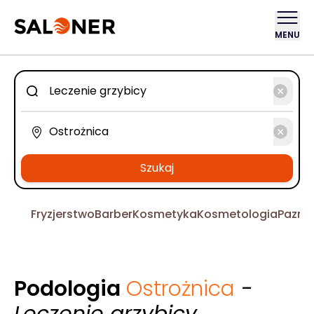
MENU
Szukaj
Fryzjerstwo
Barber
Kosmetyka
Kosmetologia
Pazno
Podologia
Ostrożnica
-