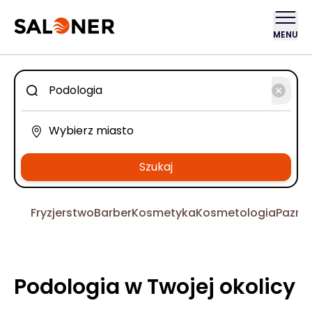
MENU
Szukaj
Fryzjerstwo
Barber
Kosmetyka
Kosmetologia
Pazno
Podologia w Twojej okolicy