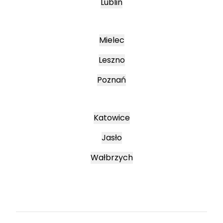
Lublin
Mielec
Leszno
Poznań
Katowice
Jasło
Wałbrzych