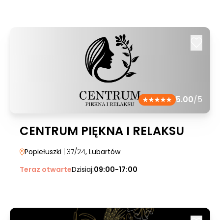
5.00
/5
CENTRUM PIĘKNA I RELAKSU
Popiełuszki
| 37/24
, Lubartów
Teraz otwarte
Dzisiaj:
09:00-17:00