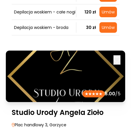
Depilacja woskiem - całe nogi
120 zł
Umów
Depilacja woskiem - broda
30 zł
Umów
5.00
/5
Studio Urody Angela Zioło
Plac handlowy 3
, Gorzyce