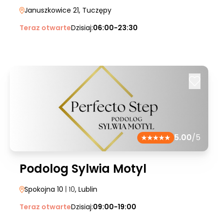
Januszkowice 21
, Tuczępy
Teraz otwarte
Dzisiaj:
06:00-23:30
5.00
/5
Podolog Sylwia Motyl
Spokojna 10
| 10
, Lublin
Teraz otwarte
Dzisiaj:
09:00-19:00