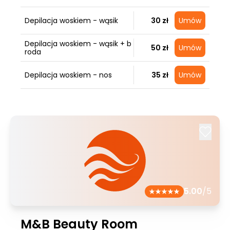
Depilacja woskiem - wąsik
30 zł
Umów
Depilacja woskiem - wąsik + b
50 zł
Umów
roda
Depilacja woskiem - nos
35 zł
Umów
5.00
/5
M&B Beauty Room