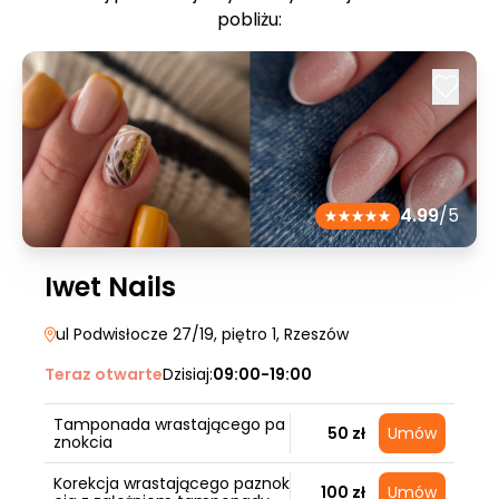
pobliżu:
4.99
/5
Iwet Nails
ul Podwisłocze 27/19, piętro 1
, Rzeszów
Teraz otwarte
Dzisiaj:
09:00-19:00
Tamponada wrastającego pa
50 zł
Umów
znokcia
Korekcja wrastającego paznok
100 zł
Umów