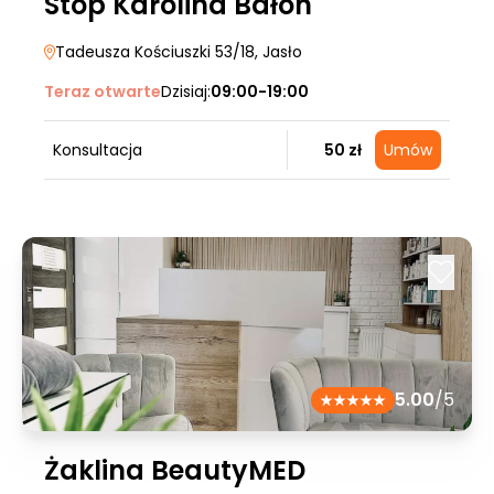
Stóp Karolina Bałon
Tadeusza Kościuszki 53/18
, Jasło
Teraz otwarte
Dzisiaj:
09:00-19:00
Konsultacja
50 zł
Umów
5.00
/5
Żaklina BeautyMED