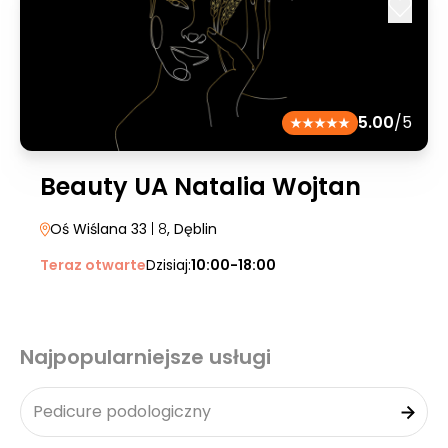
5.00
/5
Beauty UA Natalia Wojtan
Oś Wiślana 33
| 8
, Dęblin
Teraz otwarte
Dzisiaj:
10:00-18:00
Najpopularniejsze usługi
Pedicure podologiczny