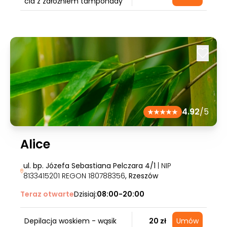
cia z założniem tamponady
4.92
/5
Alice
ul. bp. Józefa Sebastiana Pelczara 4/1
| NIP
8133415201 REGON 180788356
, Rzeszów
Teraz otwarte
Dzisiaj:
08:00-20:00
Depilacja woskiem - wąsik
20 zł
Umów