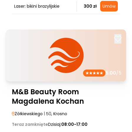
Laser: bikini brazylijskie
300 zł
Umów
5.00
/5
M&B Beauty Room
Magdalena Kochan
Żółkiewskiego
| 50
, Krosno
Teraz zamknięte
Dzisiaj:
08:00-17:00