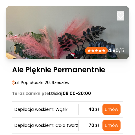
4.90
/5
Ale Pięknie Permanentnie
ul. Popiełuszki 20
, Rzeszów
Teraz zamknięte
Dzisiaj:
08:00-20:00
Depilacja woskiem: Wąsik
40 zł
Umów
Depilacja woskiem: Cała twarz
70 zł
Umów