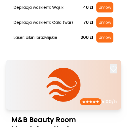
Depilacja woskiem: Wąsik
40 zł
Umów
Depilacja woskiem: Cała twarz
70 zł
Umów
Laser: bikini brazylijskie
300 zł
Umów
5.00
/5
M&B Beauty Room