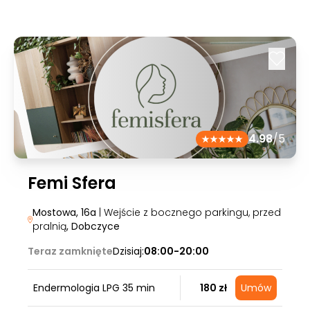
4.98
/5
Femi Sfera
Mostowa, 16a
| Wejście z bocznego parkingu, przed
pralnią
, Dobczyce
Teraz zamknięte
Dzisiaj:
08:00-20:00
Endermologia LPG 35 min
180 zł
Umów