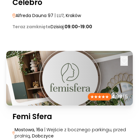
Celebro
Alfreda Dauna 97
| LU7
, Kraków
Teraz zamknięte
Dzisiaj:
09:00-19:00
4.98
/5
Femi Sfera
Mostowa, 16a
| Wejście z bocznego parkingu, przed
pralnią
, Dobczyce