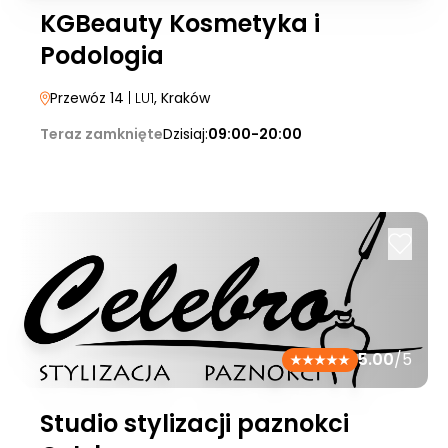
KGBeauty Kosmetyka i
Podologia
Przewóz 14
| LU1
, Kraków
Teraz zamknięte
Dzisiaj:
09:00-20:00
5.00
/5
Studio stylizacji paznokci