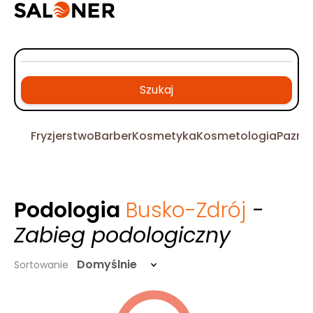
Szukaj
Fryzjerstwo
Barber
Kosmetyka
Kosmetologia
Pazno
Podologia
Busko-Zdrój
-
Zabieg podologiczny
Domyślnie
Sortowanie