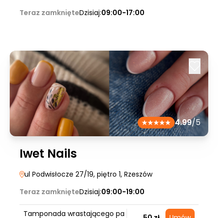
Teraz zamknięte
Dzisiaj:
09:00-17:00
4.99
/5
Iwet Nails
ul Podwisłocze 27/19, piętro 1
, Rzeszów
Teraz zamknięte
Dzisiaj:
09:00-19:00
Tamponada wrastającego pa
50 zł
Umów