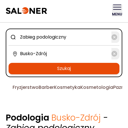
MENU
Szukaj
Fryzjerstwo
Barber
Kosmetyka
Kosmetologia
Pazno
Podologia
Busko-Zdrój
-