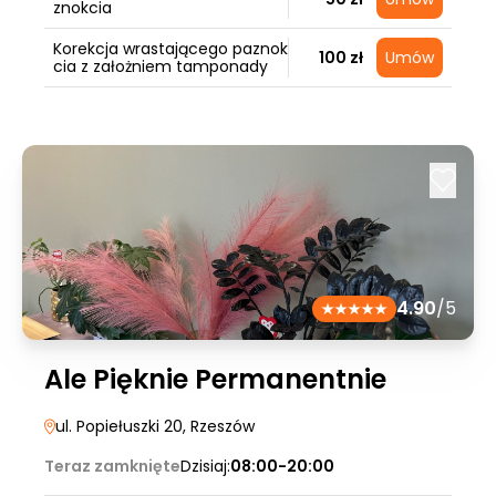
znokcia
Korekcja wrastającego paznok
100 zł
Umów
cia z założniem tamponady
4.90
/5
Ale Pięknie Permanentnie
ul. Popiełuszki 20
, Rzeszów
Teraz zamknięte
Dzisiaj:
08:00-20:00