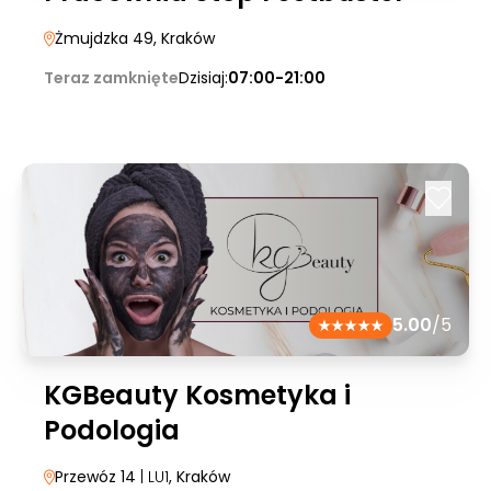
Żmujdzka 49
, Kraków
Teraz zamknięte
Dzisiaj:
07:00-21:00
5.00
/5
KGBeauty Kosmetyka i
Podologia
Przewóz 14
| LU1
, Kraków