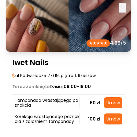
4.99
/5
Iwet Nails
ul Podwisłocze 27/19, piętro 1
, Rzeszów
Teraz zamknięte
Dzisiaj:
09:00-19:00
Tamponada wrastającego pa
50 zł
Umów
znokcia
Korekcja wrastającego paznok
100 zł
Umów
cia z założniem tamponady