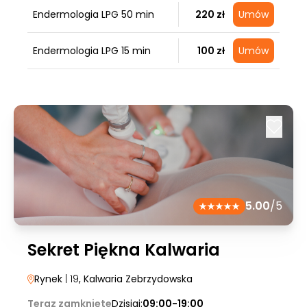
Endermologia LPG 50 min
220 zł
Umów
Endermologia LPG 15 min
100 zł
Umów
5.00
/5
Sekret Piękna Kalwaria
Rynek
| 19
, Kalwaria Zebrzydowska
Teraz zamknięte
Dzisiaj:
09:00-19:00