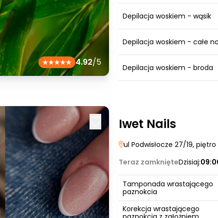
Depilacja woskiem - wąsik
Depilacja woskiem - całe no
4.92
/5
Depilacja woskiem - broda
Iwet Nails
ul Podwisłocze 27/19, piętro 
Teraz zamknięte
Dzisiaj:
09:0
Tamponada wrastającego
paznokcia
Korekcja wrastającego
paznokcia z założniem