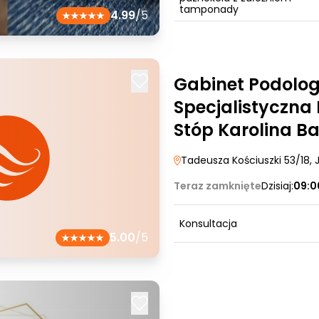
tamponady
4.99
/5
Gabinet Podolog
Specjalistyczna
Stóp Karolina B
Tadeusza Kościuszki 53/18
, 
Teraz zamknięte
Dzisiaj:
09:0
Konsultacja
5.00
/5