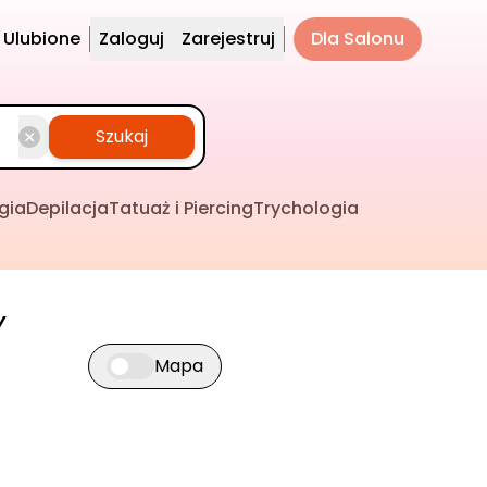
Ulubione
Zaloguj
Zarejestruj
Dla Salonu
Szukaj
gia
Depilacja
Tatuaż i Piercing
Trychologia
y
Mapa
Przełącz widok mapy