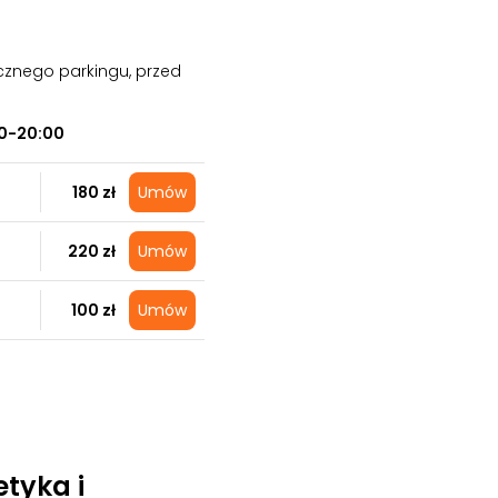
cznego parkingu, przed
0-20:00
180 zł
Umów
220 zł
Umów
100 zł
Umów
tyka i