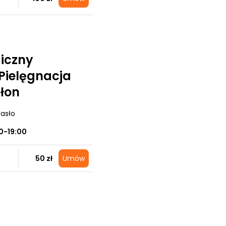
iczny
 Pielęgnacja
ałon
Jasło
0-19:00
50 zł
Umów