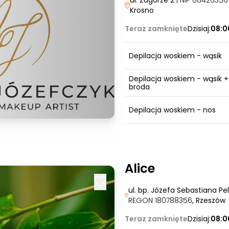
ul. Zagórze 2
| NIP 6842635
Krosno
Teraz zamknięte
Dzisiaj:
08:0
Depilacja woskiem - wąsik
Depilacja woskiem - wąsik +
broda
Depilacja woskiem - nos
Alice
ul. bp. Józefa Sebastiana Pe
REGON 180788356
, Rzeszów
Teraz zamknięte
Dzisiaj:
08:0