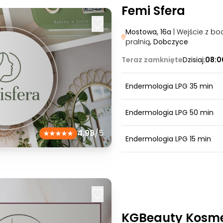
Femi Sfera
Mostowa, 16a
| Wejście z bo
pralnią
, Dobczyce
Teraz zamknięte
Dzisiaj:
08:0
Endermologia LPG 35 min
Endermologia LPG 50 min
4.98
/5
Endermologia LPG 15 min
KGBeauty Kosme