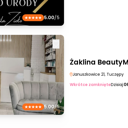
5.00
/5
Żaklina Beauty
Januszkowice 21
, Tuczępy
Wkrótce zamknięte
Dzisiaj:
0
5.00
/5