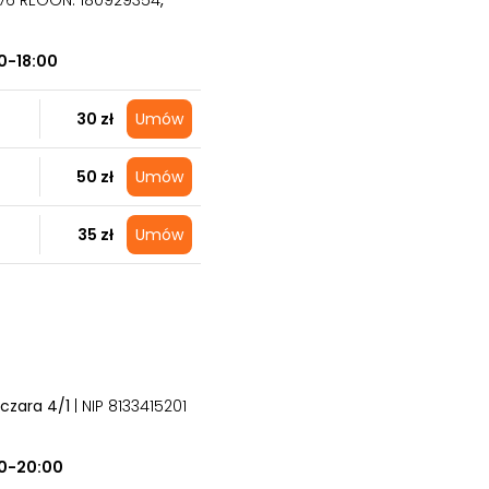
676 REGON: 180929354
,
0-18:00
30 zł
Umów
50 zł
Umów
35 zł
Umów
lczara 4/1
| NIP 8133415201
0-20:00