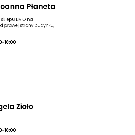
Joanna Płaneta
sklepu LIVIO na
od prawej strony budynku
,
0-18:00
ela Zioło
0-18:00