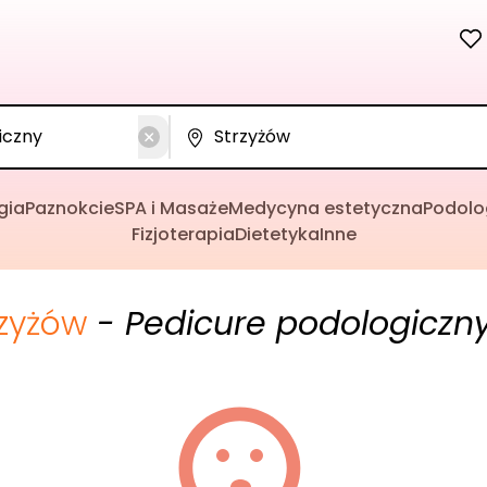
gia
Paznokcie
SPA i Masaże
Medycyna estetyczna
Podolo
Fizjoterapia
Dietetyka
Inne
rzyżów
- Pedicure podologiczn