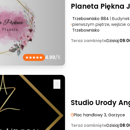
Planeta Piękna 
Trzebownisko 884
| Budynek 
pierwszym piętrze, wejście 
Trzebownisko
Teraz zamknięte
Dzisiaj:
09:0
4.99
/5
Studio Urody Ang
Plac handlowy 3
, Gorzyce
Teraz zamknięte
Dzisiaj:
08:0