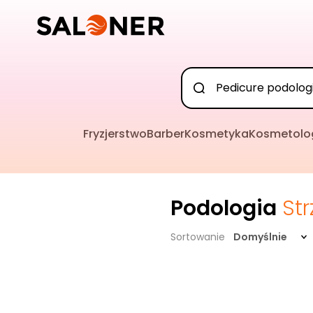
Fryzjerstwo
Barber
Kosmetyka
Kosmetolo
Podologia
St
Sortowanie
Domyślnie