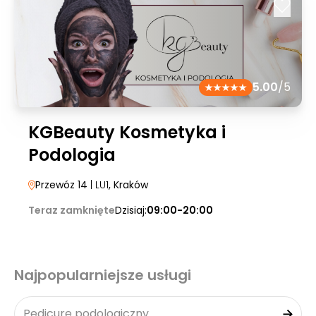
5.00
/5
KGBeauty Kosmetyka i
Podologia
Przewóz 14
| LU1
, Kraków
Teraz zamknięte
Dzisiaj:
09:00-20:00
Najpopularniejsze usługi
Pedicure podologiczny