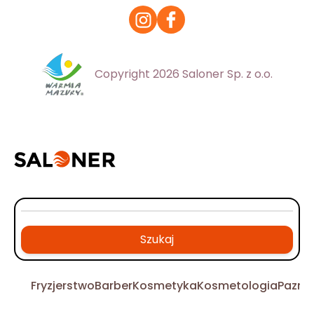
Copyright 2026 Saloner Sp. z o.o.
Szukaj
Fryzjerstwo
Barber
Kosmetyka
Kosmetologia
Pazno