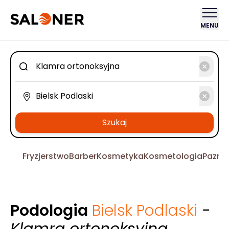
MENU
Szukaj
Fryzjerstwo
Barber
Kosmetyka
Kosmetologia
Pazno
Podologia
Bielsk Podlaski
-