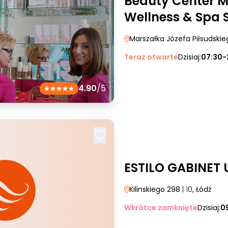
Beauty Center M
Wellness & Spa S
Marszałka Józefa Piłsudski
Teraz otwarte
Dzisiaj:
07:30-
4.90
/5
ESTILO GABINET
Kilinskiego 298
| 10
, Łódź
Wkrótce zamknięte
Dzisiaj:
0