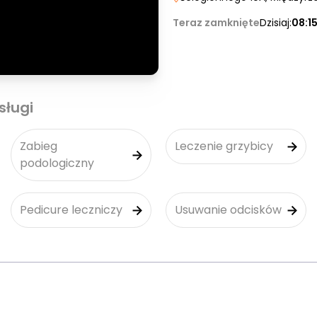
Teraz zamknięte
Dzisiaj:
08:1
sługi
Zabieg
Leczenie grzybicy
podologiczny
Pedicure leczniczy
Usuwanie odcisków