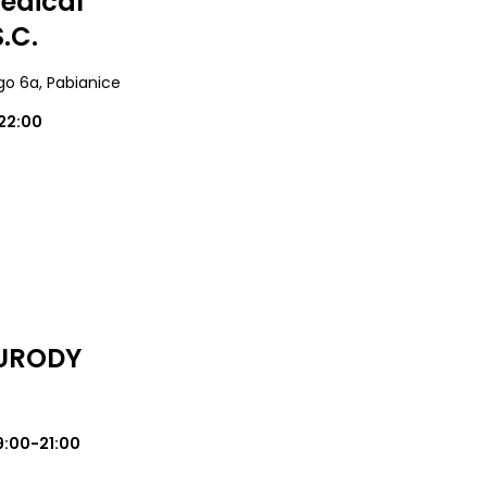
edical
.C.
ego 6a
, Pabianice
22:00
 URODY
9:00-21:00