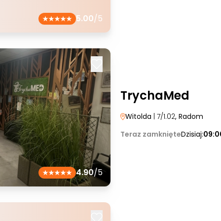
5.00
/5
TrychaMed
Witolda
| 7/1.02
, Radom
Teraz zamknięte
Dzisiaj:
09:0
4.90
/5