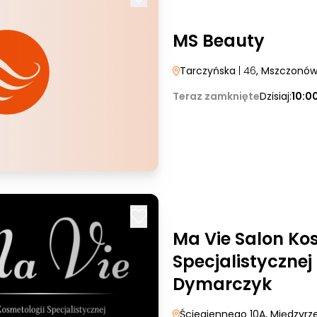
MS Beauty
Tarczyńska
| 46
, Mszczonó
Teraz zamknięte
Dzisiaj:
10:0
Ma Vie Salon Ko
Specjalistyczne
Dymarczyk
Ściegiennego 10A
, Międzyrz