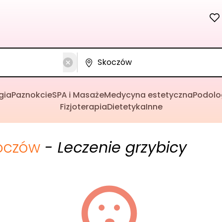
gia
Paznokcie
SPA i Masaże
Medycyna estetyczna
Podolo
Fizjoterapia
Dietetyka
Inne
oczów
- Leczenie grzybicy