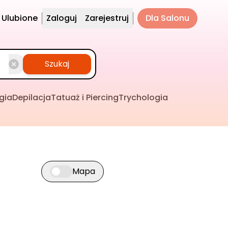
Ulubione
Zaloguj
Zarejestruj
Dla Salonu
Szukaj
gia
Depilacja
Tatuaż i Piercing
Trychologia
Mapa
Przełącz widok mapy