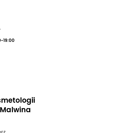
w
0-19:00
smetologii
j Malwina
ecz