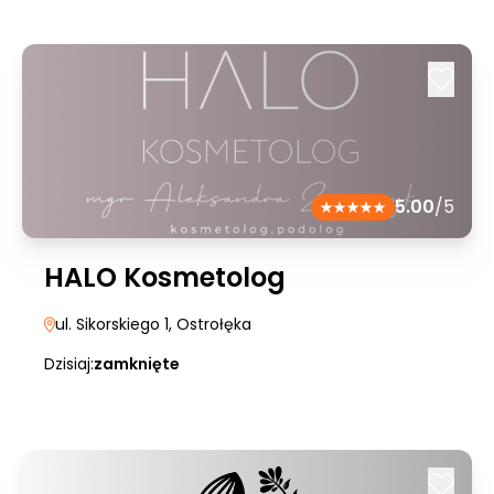
5.00
/5
HALO Kosmetolog
ul. Sikorskiego 1
, Ostrołęka
Dzisiaj:
zamknięte