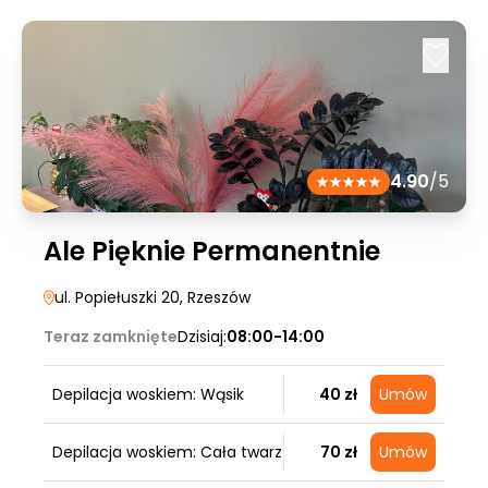
4.90
/5
Ale Pięknie Permanentnie
ul. Popiełuszki 20
, Rzeszów
Teraz zamknięte
Dzisiaj:
08:00-14:00
Depilacja woskiem: Wąsik
40 zł
Umów
Depilacja woskiem: Cała twarz
70 zł
Umów