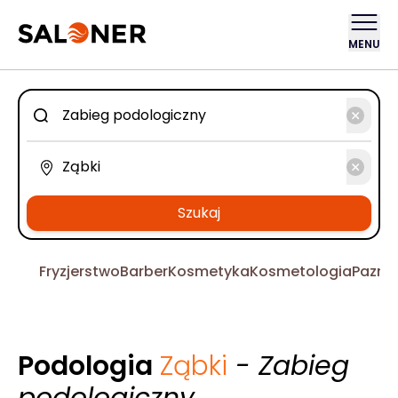
MENU
Szukaj
Fryzjerstwo
Barber
Kosmetyka
Kosmetologia
Pazno
Podologia
Ząbki
- Zabieg