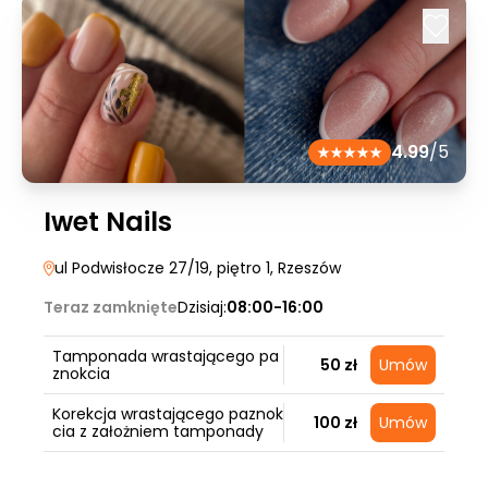
4.99
/5
Iwet Nails
ul Podwisłocze 27/19, piętro 1
, Rzeszów
Teraz zamknięte
Dzisiaj:
08:00-16:00
Tamponada wrastającego pa
50 zł
Umów
znokcia
Korekcja wrastającego paznok
100 zł
Umów
cia z założniem tamponady