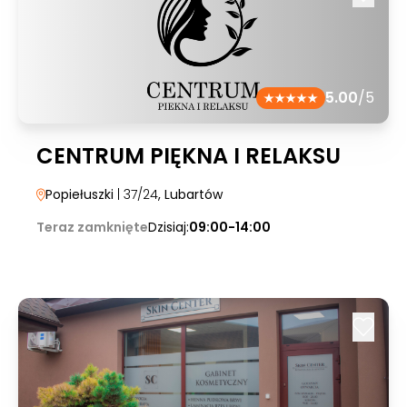
5.00
/5
CENTRUM PIĘKNA I RELAKSU
Popiełuszki
| 37/24
, Lubartów
Teraz zamknięte
Dzisiaj:
09:00-14:00