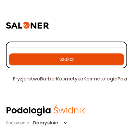
Szukaj
Fryzjerstwo
Barber
Kosmetyka
Kosmetologia
Pazno
Podologia
Świdnik
Domyślnie
Sortowanie