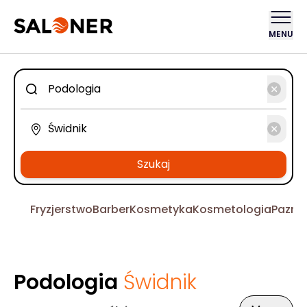
MENU
Szukaj
Fryzjerstwo
Barber
Kosmetyka
Kosmetologia
Pazno
Podologia
Świdnik