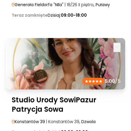
Generała Fieldorfa "NIla"
| 18/26 II piętro
, Puławy
Teraz zamknięte
Dzisiaj:
09:00-18:00
5.00
/5
Studio Urody SowiPazur
Patrycja Sowa
Konstantów 39
| Konstantów 39
, Dzwola