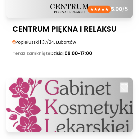
5.00
/5
CENTRUM PIĘKNA I RELAKSU
Popiełuszki
| 37/24
, Lubartów
Teraz zamknięte
Dzisiaj:
09:00-17:00