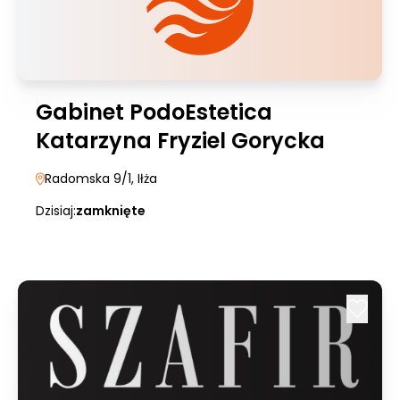
Gabinet PodoEstetica
Katarzyna Fryziel Gorycka
Radomska 9/1
, Iłża
Dzisiaj:
zamknięte