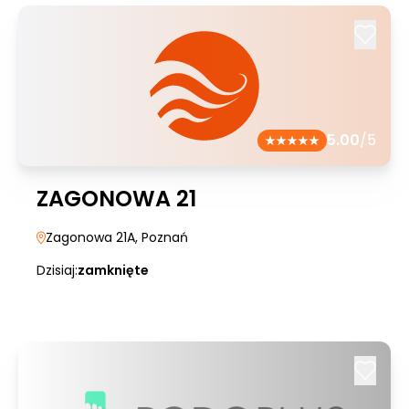
5.00
/5
ZAGONOWA 21
Zagonowa 21A
, Poznań
Dzisiaj:
zamknięte