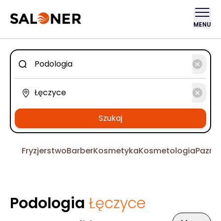
MENU
Szukaj
Fryzjerstwo
Barber
Kosmetyka
Kosmetologia
Pazno
Podologia
Łęczyce