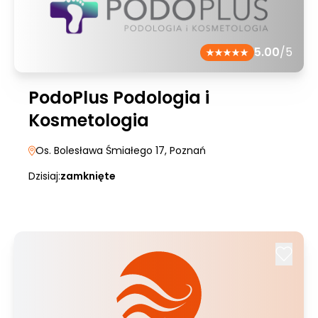
5.00
/5
PodoPlus Podologia i
Kosmetologia
Os. Bolesława Śmiałego 17
, Poznań
Dzisiaj:
zamknięte