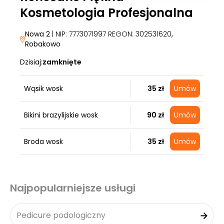
Kosmetologia Profesjonalna
Nowa 2
| NIP: 7773071997 REGON: 302531620
,
Robakowo
Dzisiaj:
zamknięte
Wąsik wosk
35 zł
Umów
Bikini brazylijskie wosk
90 zł
Umów
Broda wosk
35 zł
Umów
Najpopularniejsze usługi
Pedicure podologiczny