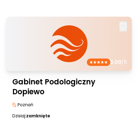
5.00
/5
Gabinet Podologiczny
Dopiewo
, Poznań
Dzisiaj:
zamknięte