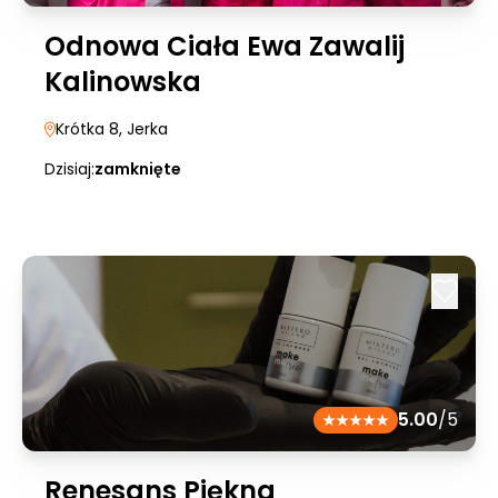
Odnowa Ciała Ewa Zawalij
Kalinowska
Krótka 8
, Jerka
Dzisiaj:
zamknięte
5.00
/5
Renesans Piękna