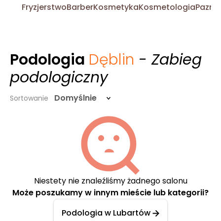
Fryzjerstwo
Barber
Kosmetyka
Kosmetologia
Pazno
Podologia
Dęblin
- Zabieg
podologiczny
Domyślnie
Sortowanie
Niestety nie znaleźliśmy żadnego salonu
Może poszukamy w innym mieście lub kategorii?
Podologia w Lubartów