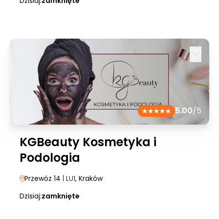
Dzisiaj:
zamknięte
5.00
/5
KGBeauty Kosmetyka i
Podologia
Przewóz 14
| LU1
, Kraków
Dzisiaj:
zamknięte