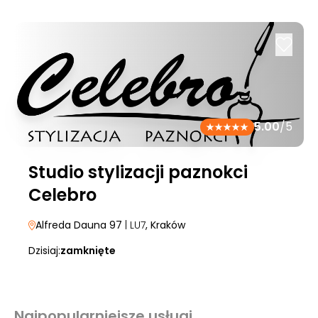
5.00
/5
Studio stylizacji paznokci
Celebro
Alfreda Dauna 97
| LU7
, Kraków
Dzisiaj:
zamknięte
Najpopularniejsze usługi