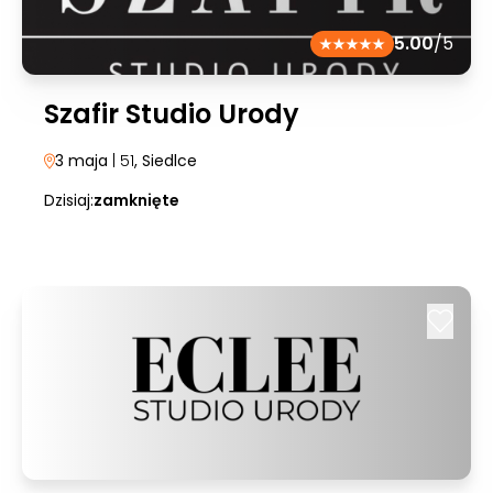
5.00
/5
Szafir Studio Urody
3 maja
| 51
, Siedlce
Dzisiaj:
zamknięte