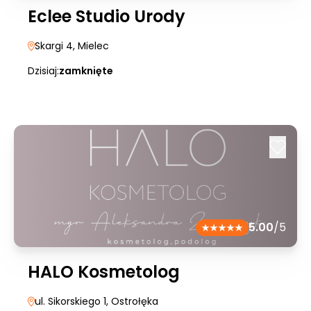
Eclee Studio Urody
Skargi 4
, Mielec
Dzisiaj:
zamknięte
5.00
/5
HALO Kosmetolog
ul. Sikorskiego 1
, Ostrołęka