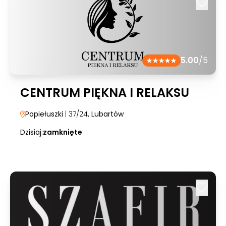
5.00
/5
CENTRUM PIĘKNA I RELAKSU
Popiełuszki
| 37/24
, Lubartów
Dzisiaj:
zamknięte