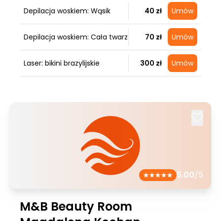
Depilacja woskiem: Wąsik
40 zł
Umów
Depilacja woskiem: Cała twarz
70 zł
Umów
Laser: bikini brazylijskie
300 zł
Umów
5.00
/5
M&B Beauty Room