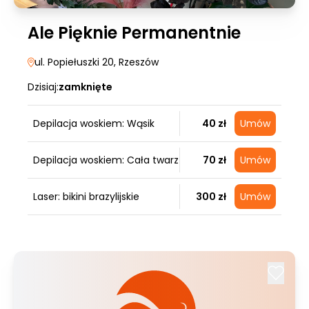
Ale Pięknie Permanentnie
ul. Popiełuszki 20
, Rzeszów
Dzisiaj:
zamknięte
Depilacja woskiem: Wąsik
40 zł
Umów
Depilacja woskiem: Cała twarz
70 zł
Umów
Laser: bikini brazylijskie
300 zł
Umów