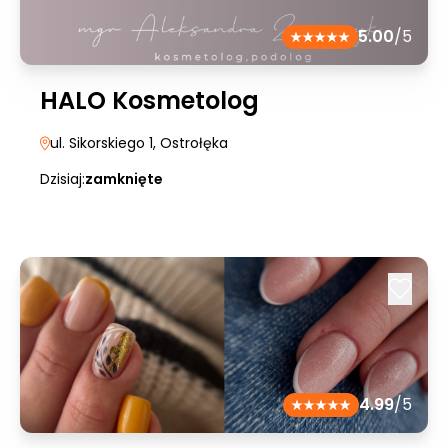
5.00
/5
HALO Kosmetolog
ul. Sikorskiego 1
, Ostrołęka
Dzisiaj:
zamknięte
4.99
/5