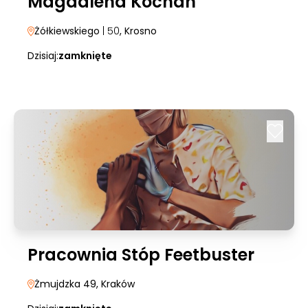
Magdalena Kochan
Żółkiewskiego
| 50
, Krosno
Dzisiaj:
zamknięte
Pracownia Stóp Feetbuster
Żmujdzka 49
, Kraków