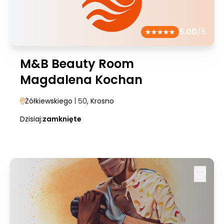
5.00
/5
M&B Beauty Room
Magdalena Kochan
Żółkiewskiego
| 50
, Krosno
Dzisiaj:
zamknięte