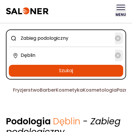
MENU
Szukaj
Fryzjerstwo
Barber
Kosmetyka
Kosmetologia
Pazno
Podologia
Dęblin
- Zabieg