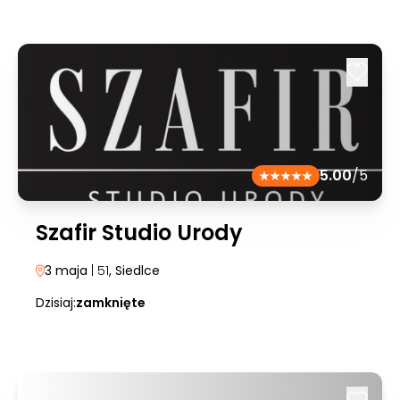
5.00
/5
Szafir Studio Urody
3 maja
| 51
, Siedlce
Dzisiaj:
zamknięte