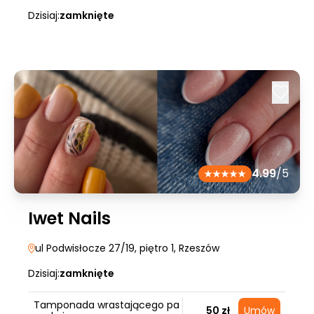
Dzisiaj:
zamknięte
4.99
/5
Iwet Nails
ul Podwisłocze 27/19, piętro 1
, Rzeszów
Dzisiaj:
zamknięte
Tamponada wrastającego pa
50 zł
Umów