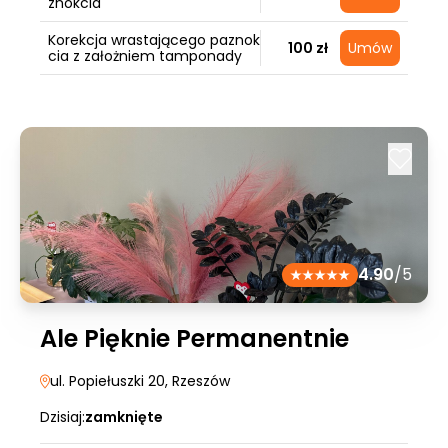
znokcia
Korekcja wrastającego paznok
100 zł
Umów
cia z założniem tamponady
4.90
/5
Ale Pięknie Permanentnie
ul. Popiełuszki 20
, Rzeszów
Dzisiaj:
zamknięte