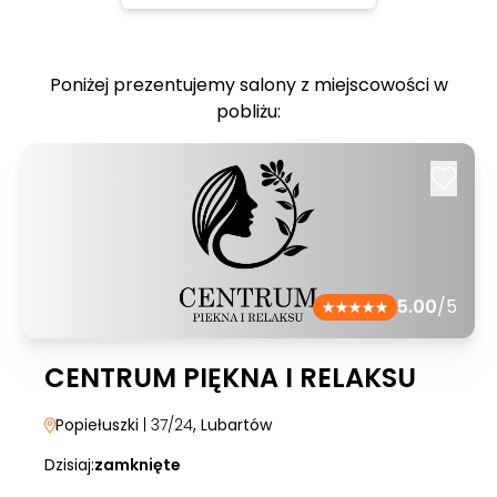
Poniżej prezentujemy salony z miejscowości w
pobliżu:
5.00
/5
CENTRUM PIĘKNA I RELAKSU
Popiełuszki
| 37/24
, Lubartów
Dzisiaj:
zamknięte