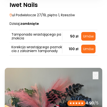
Iwet Nails
ul Podwisłocze 27/19, piętro 1
, Rzeszów
Dzisiaj:
zamknięte
Tamponada wrastającego pa
50 zł
Umów
znokcia
Korekcja wrastającego paznok
100 zł
Umów
cia z założniem tamponady
4.90
/5