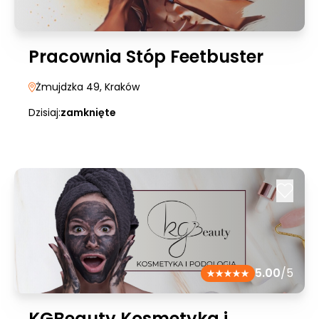
Pracownia Stóp Feetbuster
Żmujdzka 49
, Kraków
Dzisiaj:
zamknięte
5.00
/5
KGBeauty Kosmetyka i