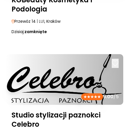
Podologia
Przewóz 14
| LU1
, Kraków
Dzisiaj:
zamknięte
5.00
/5
Studio stylizacji paznokci
Celebro