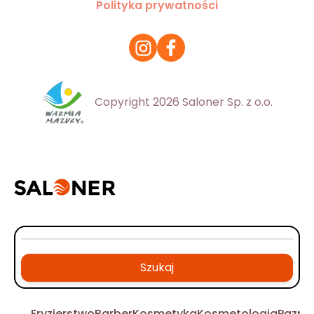
Polityka prywatności
Copyright 2026 Saloner Sp. z o.o.
Szukaj
Fryzjerstwo
Barber
Kosmetyka
Kosmetologia
Pazno