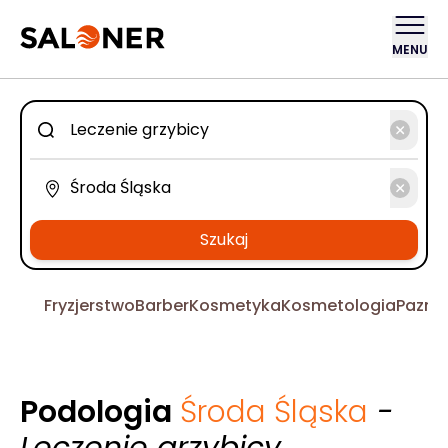
MENU
Szukaj
Fryzjerstwo
Barber
Kosmetyka
Kosmetologia
Pazno
Podologia
Środa Śląska
-