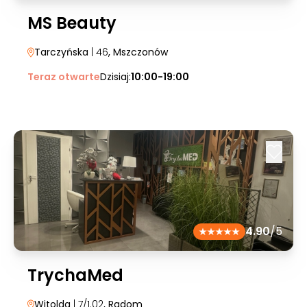
MS Beauty
Tarczyńska
| 46
, Mszczonów
Teraz otwarte
Dzisiaj:
10:00-19:00
4.90
/5
TrychaMed
Witolda
| 7/1.02
, Radom