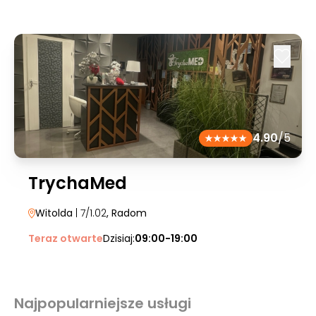
4.90
/5
TrychaMed
Witolda
| 7/1.02
, Radom
Teraz otwarte
Dzisiaj:
09:00-19:00
Najpopularniejsze usługi