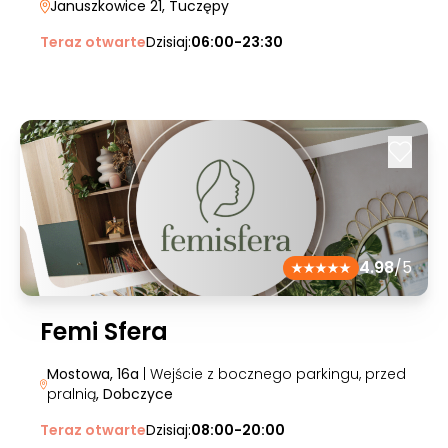
Januszkowice 21
, Tuczępy
Teraz otwarte
Dzisiaj:
06:00-23:30
4.98
/5
Femi Sfera
Mostowa, 16a
| Wejście z bocznego parkingu, przed
pralnią
, Dobczyce
Teraz otwarte
Dzisiaj:
08:00-20:00