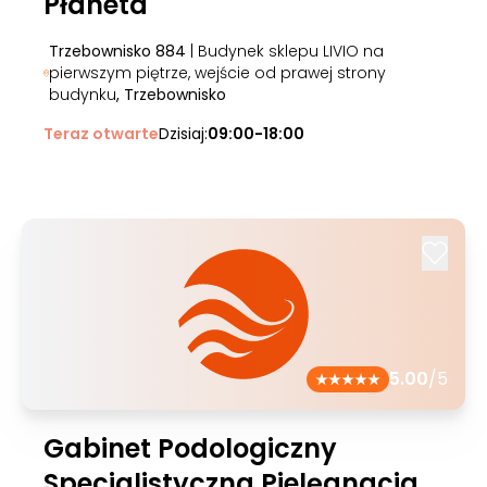
Płaneta
Trzebownisko 884
| Budynek sklepu LIVIO na
pierwszym piętrze, wejście od prawej strony
budynku
, Trzebownisko
Teraz otwarte
Dzisiaj:
09:00-18:00
5.00
/5
Gabinet Podologiczny
Specjalistyczna Pielęgnacja