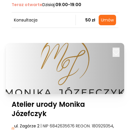
Teraz otwarte
Dzisiaj:
09:00-19:00
Konsultacja
50 zł
Umów
Atelier urody Monika
Józefczyk
ul. Zagórze 2
| NIP 6842635676 REGON: 180929354
,