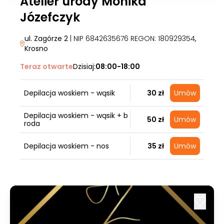
Atelier urody Monika
Józefczyk
ul. Zagórze 2
| NIP 6842635676 REGON: 180929354
,
Krosno
Teraz otwarte
Dzisiaj:
08:00-18:00
Depilacja woskiem - wąsik
30 zł
Umów
Depilacja woskiem - wąsik + b
50 zł
Umów
roda
Depilacja woskiem - nos
35 zł
Umów