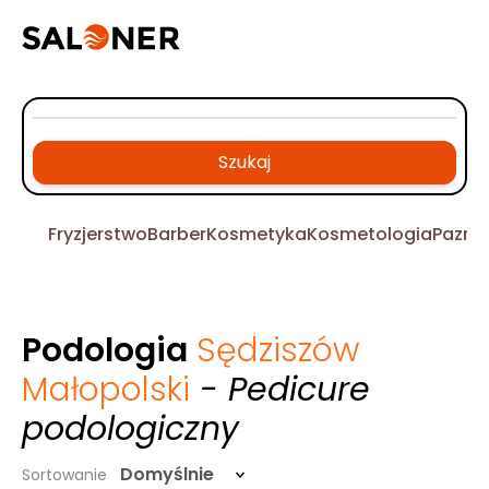
Szukaj
Fryzjerstwo
Barber
Kosmetyka
Kosmetologia
Pazno
Podologia
Sędziszów
Małopolski
- Pedicure
podologiczny
Domyślnie
Sortowanie