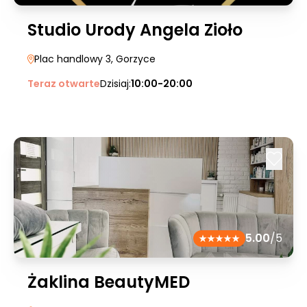
Studio Urody Angela Zioło
Plac handlowy 3
, Gorzyce
Teraz otwarte
Dzisiaj:
10:00-20:00
5.00
/5
Żaklina BeautyMED