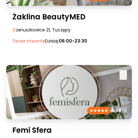
Żaklina BeautyMED
Januszkowice 21
, Tuczępy
Teraz otwarte
Dzisiaj:
06:00-23:30
4.98
/5
Femi Sfera