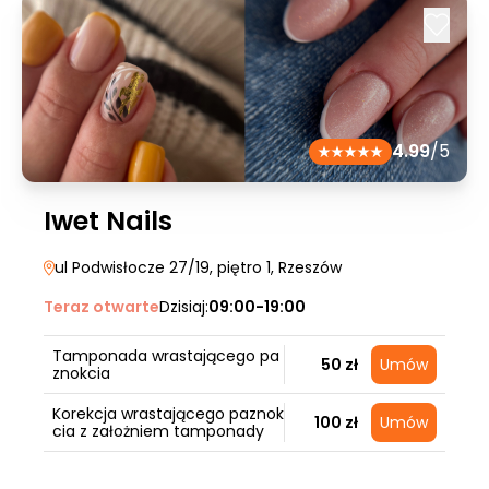
4.99
/5
Iwet Nails
ul Podwisłocze 27/19, piętro 1
, Rzeszów
Teraz otwarte
Dzisiaj:
09:00-19:00
Tamponada wrastającego pa
50 zł
Umów
znokcia
Korekcja wrastającego paznok
100 zł
Umów
cia z założniem tamponady