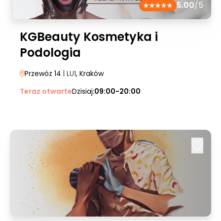
5.00
/5
KGBeauty Kosmetyka i
Podologia
Przewóz 14
| LU1
, Kraków
Teraz otwarte
Dzisiaj:
09:00-20:00