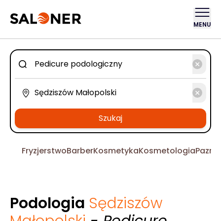
MENU
Szukaj
Fryzjerstwo
Barber
Kosmetyka
Kosmetologia
Pazno
Podologia
Sędziszów