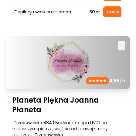
Depilacja woskiem - broda
30 zł
Umów
4.99
/5
Planeta Piękna Joanna
Płaneta
Trzebownisko 884
| Budynek sklepu LIVIO na
pierwszym piętrze, wejście od prawej strony
budynku
, Trzebownisko