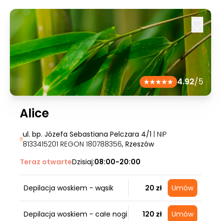
4.92
/5
Alice
ul. bp. Józefa Sebastiana Pelczara 4/1
| NIP
8133415201 REGON 180788356
, Rzeszów
Teraz otwarte
Dzisiaj:
08:00-20:00
Depilacja woskiem - wąsik
20 zł
Umów
Depilacja woskiem - całe nogi
120 zł
Umów