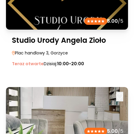
5.00
/5
Studio Urody Angela Zioło
Plac handlowy 3
, Gorzyce
Teraz otwarte
Dzisiaj:
10:00-20:00
5.00
/5