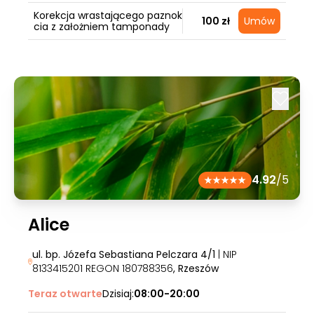
Korekcja wrastającego paznok
100 zł
Umów
cia z założniem tamponady
4.92
/5
Alice
ul. bp. Józefa Sebastiana Pelczara 4/1
| NIP
8133415201 REGON 180788356
, Rzeszów
Teraz otwarte
Dzisiaj:
08:00-20:00