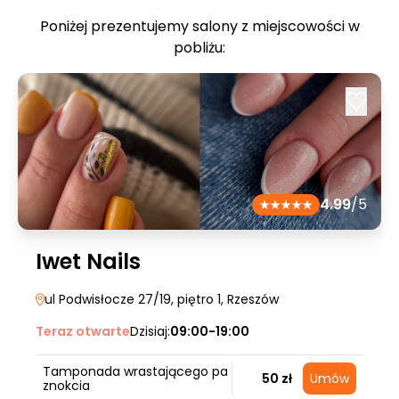
Poniżej prezentujemy salony z miejscowości w
pobliżu:
4.99
/5
Iwet Nails
ul Podwisłocze 27/19, piętro 1
, Rzeszów
Teraz otwarte
Dzisiaj:
09:00-19:00
Tamponada wrastającego pa
50 zł
Umów
znokcia