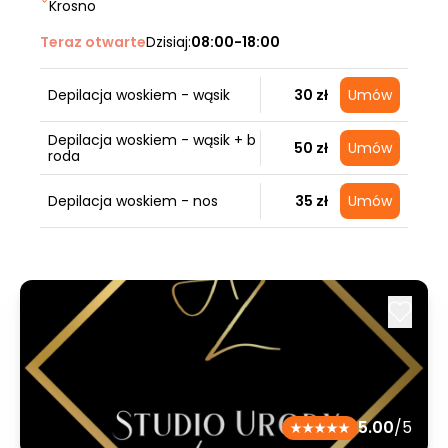
Krosno
Teraz otwarte
Dzisiaj:
08:00-18:00
Depilacja woskiem - wąsik
30 zł
Umów
Depilacja woskiem - wąsik + b
50 zł
Umów
roda
Depilacja woskiem - nos
35 zł
Umów
5.00
/5