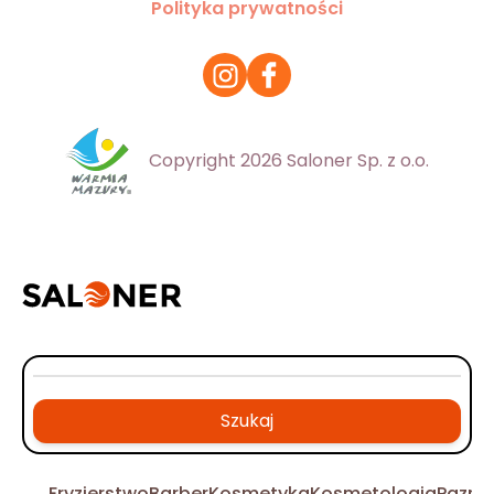
Polityka prywatności
Copyright 2026 Saloner Sp. z o.o.
Szukaj
Fryzjerstwo
Barber
Kosmetyka
Kosmetologia
Pazno