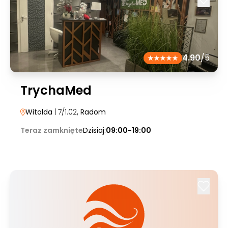
4.90
/5
TrychaMed
Witolda
| 7/1.02
, Radom
Teraz zamknięte
Dzisiaj:
09:00-19:00