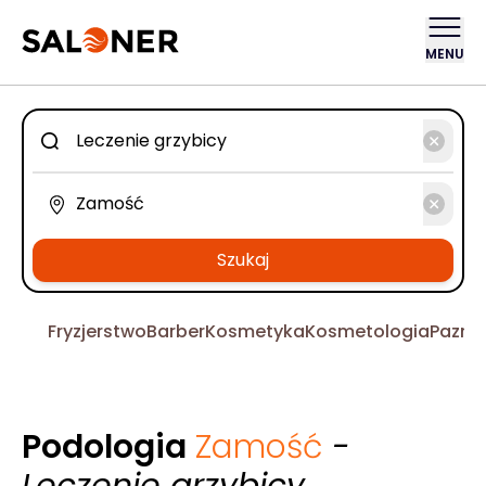
MENU
Szukaj
Fryzjerstwo
Barber
Kosmetyka
Kosmetologia
Pazno
Podologia
Zamość
-