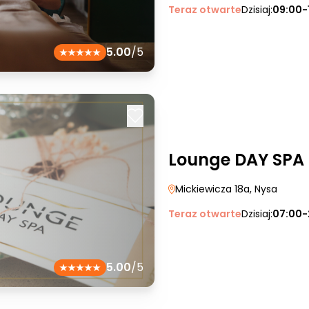
Teraz otwarte
Dzisiaj:
09:00-
5.00
/5
Lounge DAY SPA
Mickiewicza 18a
, Nysa
Teraz otwarte
Dzisiaj:
07:00-
5.00
/5