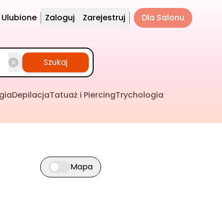
Ulubione
Zaloguj
Zarejestruj
Dla Salonu
Szukaj
gia
Depilacja
Tatuaż i Piercing
Trychologia
Mapa
Przełącz widok mapy