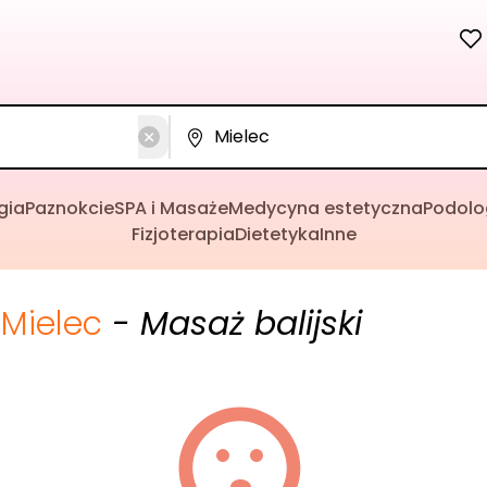
gia
Paznokcie
SPA i Masaże
Medycyna estetyczna
Podolo
Fizjoterapia
Dietetyka
Inne
Mielec
- Masaż balijski