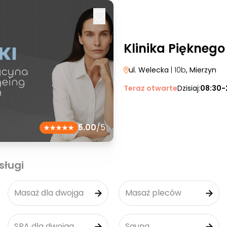
Klinika Pięknego
ul. Welecka
| 10b
, Mierzyn
Teraz otwarte
Dzisiaj:
08:30-
5.00
/5
sługi
Masaż dla dwojga
Masaż pleców
SPA dla dwojga
Sauna