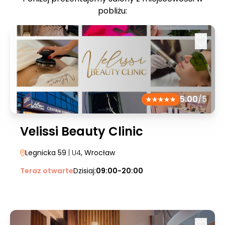
pobliżu:
5.00
/5
Velissi Beauty Clinic
Legnicka 59
| U4
, Wrocław
Teraz otwarte
Dzisiaj:
09:00-20:00