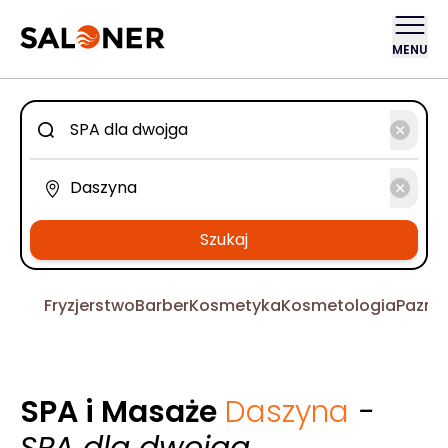
MENU
Szukaj
Fryzjerstwo
Barber
Kosmetyka
Kosmetologia
Pazno
SPA i Masaże
Daszyna
-