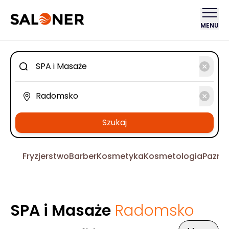
MENU
Szukaj
Fryzjerstwo
Barber
Kosmetyka
Kosmetologia
Pazno
SPA i Masaże
Radomsko