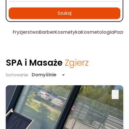
Szukaj
Fryzjerstwo
Barber
Kosmetyka
Kosmetologia
Pazno
SPA i Masaże
Zgierz
Domyślnie
Sortowanie