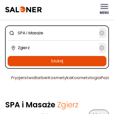
MENU
Szukaj
Fryzjerstwo
Barber
Kosmetyka
Kosmetologia
Pazno
SPA i Masaże
Zgierz