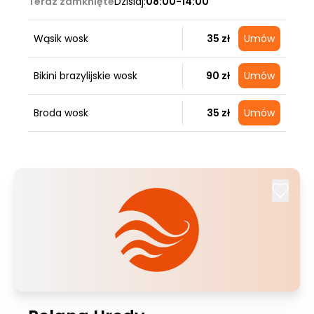
Teraz zamknięte
Dzisiaj:
08:00-14:00
Wąsik wosk
35 zł
Umów
Bikini brazylijskie wosk
90 zł
Umów
Broda wosk
35 zł
Umów