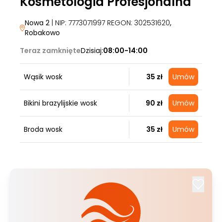
Kosmetologia Profesjonalna
Nowa 2
| NIP: 7773071997 REGON: 302531620
,
Robakowo
Teraz zamknięte
Dzisiaj:
08:00-14:00
Wąsik wosk
35 zł
Umów
Bikini brazylijskie wosk
90 zł
Umów
Broda wosk
35 zł
Umów