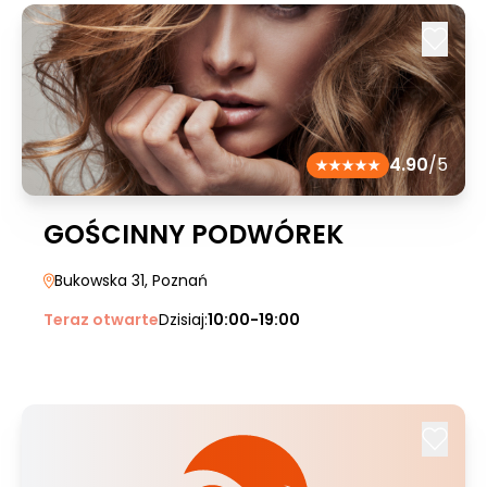
4.90
/5
GOŚCINNY PODWÓREK
Bukowska 31
, Poznań
Teraz otwarte
Dzisiaj:
10:00-19:00