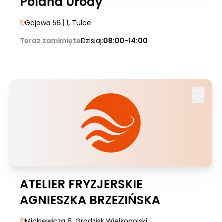
Polana Urody
Gajowa 56
| 1
, Tulce
Teraz zamknięte
Dzisiaj:
08:00-14:00
ATELIER FRYZJERSKIE
AGNIESZKA BRZEZIŃSKA
Mickiewicza 6
, Grodzisk Wielkopolski