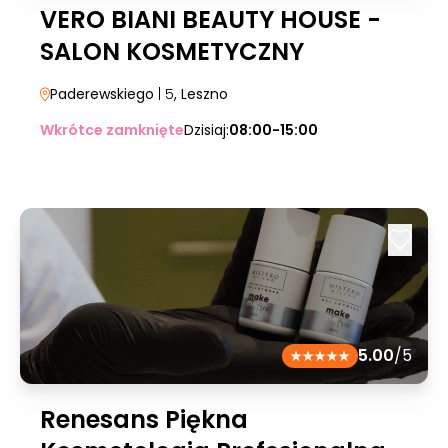
VERO BIANI BEAUTY HOUSE -
SALON KOSMETYCZNY
Paderewskiego
| 5
, Leszno
Wkrótce zamknięte
Dzisiaj:
08:00-15:00
5.00
/5
Renesans Piękna