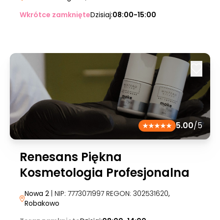
Wkrótce zamknięte
Dzisiaj:
08:00-15:00
5.00
/5
Renesans Piękna
Kosmetologia Profesjonalna
Nowa 2
| NIP: 7773071997 REGON: 302531620
,
Robakowo