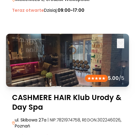
Teraz otwarte
Dzisiaj:
09:00-17:00
5.00
/5
CASHMERE HAIR Klub Urody &
Day Spa
ul. Skibowa 27a
| NIP:7821974758, REGON:302246026
,
Poznań