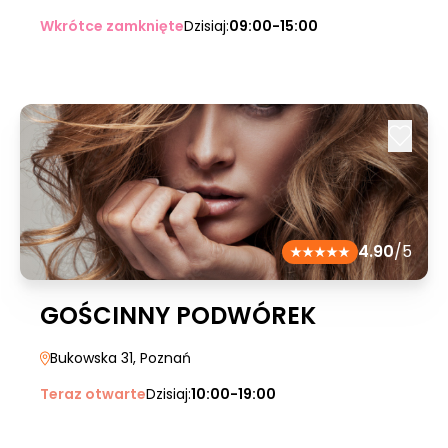
Wkrótce zamknięte
Dzisiaj:
09:00-15:00
4.90
/5
GOŚCINNY PODWÓREK
Bukowska 31
, Poznań
Teraz otwarte
Dzisiaj:
10:00-19:00