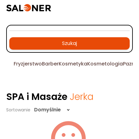
Szukaj
Fryzjerstwo
Barber
Kosmetyka
Kosmetologia
Pazno
SPA i Masaże
Jerka
Domyślnie
Sortowanie