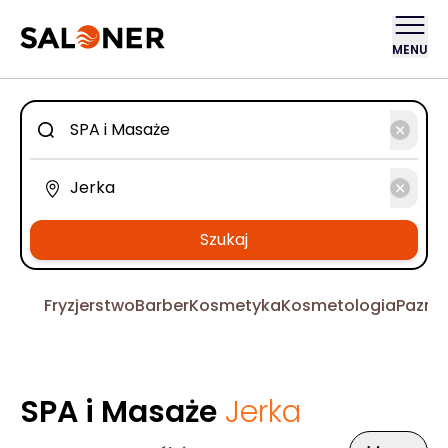
MENU
Szukaj
Fryzjerstwo
Barber
Kosmetyka
Kosmetologia
Pazno
SPA i Masaże
Jerka