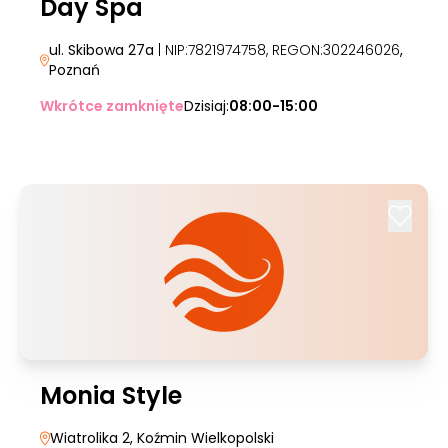
Day Spa
ul. Skibowa 27a
| NIP:7821974758, REGON:302246026
,
Poznań
Wkrótce zamknięte
Dzisiaj:
08:00-15:00
Monia Style
Wiatrolika 2
, Koźmin Wielkopolski