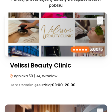
pobliżu:
5.00
/5
Velissi Beauty Clinic
Legnicka 59
| U4
, Wrocław
Teraz zamknięte
Dzisiaj:
09:00-20:00