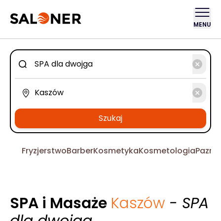
MENU
Szukaj
Fryzjerstwo
Barber
Kosmetyka
Kosmetologia
Pazno
SPA i Masaże
Kaszów
- SPA