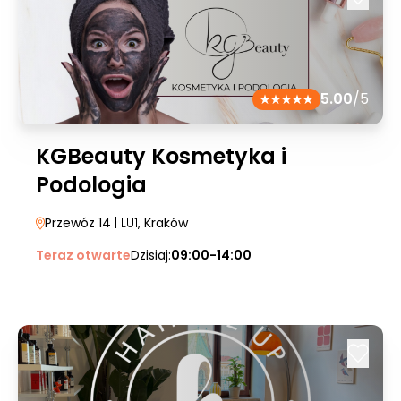
5.00
/5
KGBeauty Kosmetyka i
Podologia
Przewóz 14
| LU1
, Kraków
Teraz otwarte
Dzisiaj:
09:00-14:00