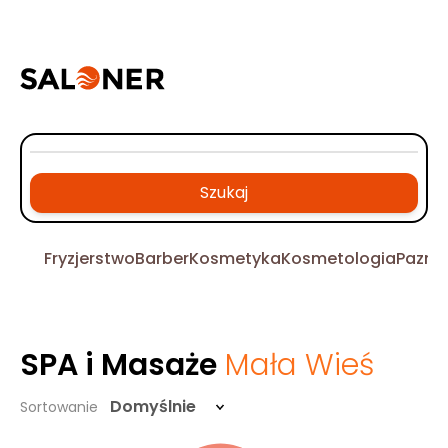
Szukaj
Fryzjerstwo
Barber
Kosmetyka
Kosmetologia
Pazno
SPA i Masaże
Mała Wieś
Domyślnie
Sortowanie