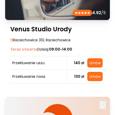
4.92
/5
Venus Studio Urody
Raciechowice 313
, Raciechowice
Teraz otwarte
Dzisiaj:
09:00-14:00
Przekłuwanie uszu
140 zł
Umów
Przekłuwanie nosa
130 zł
Umów