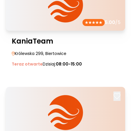
5.00
/5
KaniaTeam
Królewska 299
, Biertowice
Teraz otwarte
Dzisiaj:
08:00-15:00