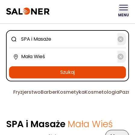
MENU
Szukaj
Fryzjerstwo
Barber
Kosmetyka
Kosmetologia
Pazno
SPA i Masaże
Mała Wieś