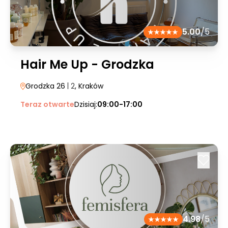
5.00
/5
Hair Me Up - Grodzka
Grodzka 26
| 2
, Kraków
Teraz otwarte
Dzisiaj:
09:00-17:00
4.98
/5