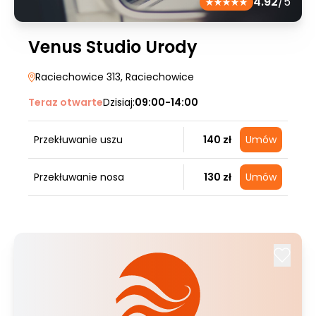
4.92
/5
Venus Studio Urody
Raciechowice 313
, Raciechowice
Teraz otwarte
Dzisiaj:
09:00-14:00
Przekłuwanie uszu
140 zł
Umów
Przekłuwanie nosa
130 zł
Umów