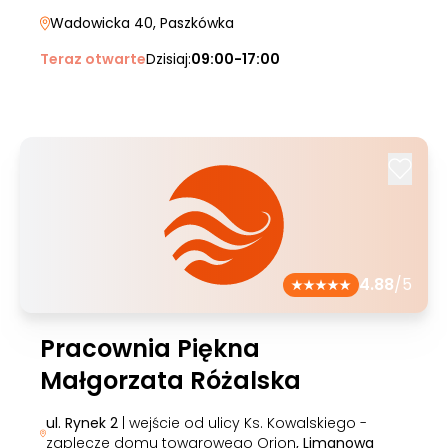
Wadowicka 40
, Paszkówka
Teraz otwarte
Dzisiaj:
09:00-17:00
4.88
/5
Pracownia Piękna
Małgorzata Różalska
ul. Rynek 2
| wejście od ulicy Ks. Kowalskiego -
zaplecze domu towarowego Orion
, Limanowa