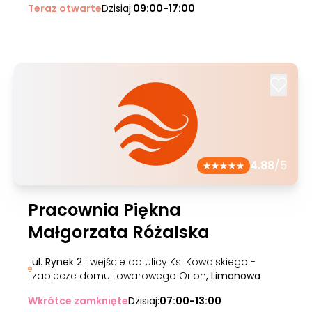
Teraz otwarte
Dzisiaj:
09:00-17:00
4.88
/5
Pracownia Piękna
Małgorzata Różalska
ul. Rynek 2
| wejście od ulicy Ks. Kowalskiego -
zaplecze domu towarowego Orion
, Limanowa
Wkrótce zamknięte
Dzisiaj:
07:00-13:00