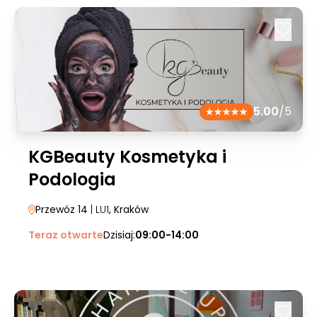
5.00
/5
KGBeauty Kosmetyka i
Podologia
Przewóz 14
| LU1
, Kraków
Teraz otwarte
Dzisiaj:
09:00-14:00