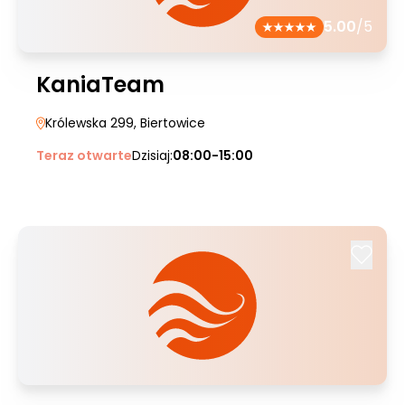
5.00
/5
KaniaTeam
Królewska 299
, Biertowice
Teraz otwarte
Dzisiaj:
08:00-15:00