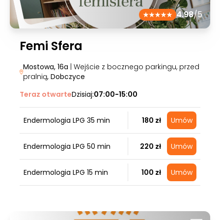
4.98
/5
Femi Sfera
Mostowa, 16a
| Wejście z bocznego parkingu, przed
pralnią
, Dobczyce
Teraz otwarte
Dzisiaj:
07:00-15:00
Endermologia LPG 35 min
180 zł
Umów
Endermologia LPG 50 min
220 zł
Umów
Endermologia LPG 15 min
100 zł
Umów