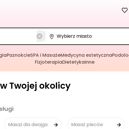
gia
Paznokcie
SPA i Masaże
Medycyna estetyczna
Podolo
Fizjoterapia
Dietetyka
Inne
w Twojej okolicy
sługi
Masaż dla dwojga
Masaż pleców