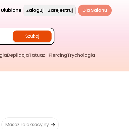
Ulubione
Zaloguj
Zarejestruj
Dla Salonu
Szukaj
gia
Depilacja
Tatuaż i Piercing
Trychologia
Masaż relaksacyjny