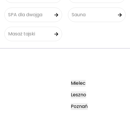
SPA dla dwojga
Sauna
Masaż tajski
Mielec
Leszno
Poznań