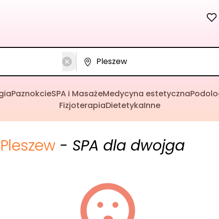
gia
Paznokcie
SPA i Masaże
Medycyna estetyczna
Podolo
Fizjoterapia
Dietetyka
Inne
Pleszew
- SPA dla dwojga