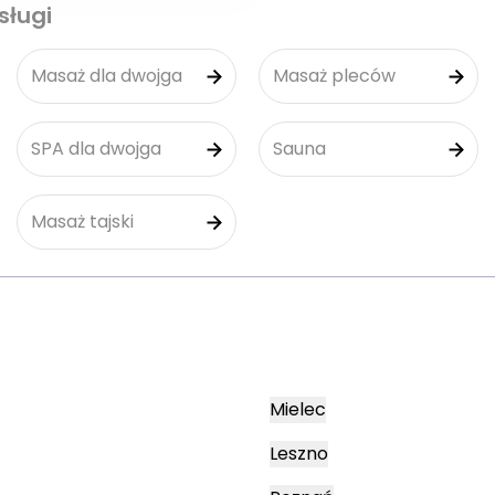
sługi
Masaż dla dwojga
Masaż pleców
SPA dla dwojga
Sauna
Masaż tajski
Mielec
Leszno