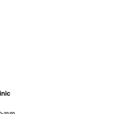
inic
0-20:00