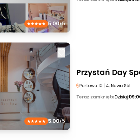
5.00
/5
Przystań Day Sp
Portowa 10
| 4
, Nowa Sól
Teraz zamknięte
Dzisiaj:
09:0
5.00
/5