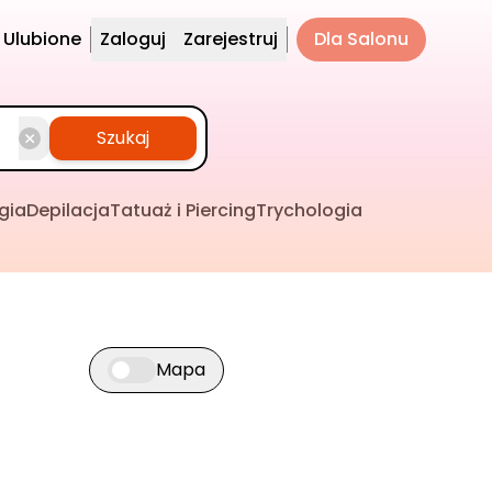
Ulubione
Zaloguj
Zarejestruj
Dla Salonu
Szukaj
gia
Depilacja
Tatuaż i Piercing
Trychologia
Mapa
Przełącz widok mapy