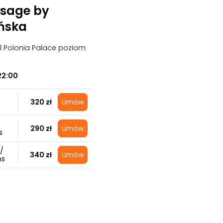
sage by
ńska
el Polonia Palace poziom
22:00
320 zł
Umów
290 zł
Umów
s
/
340 zł
Umów
ns