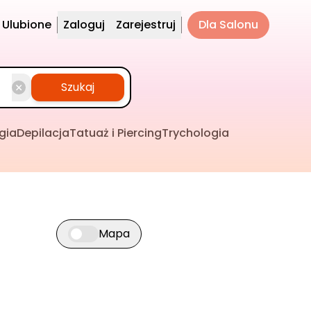
Ulubione
Zaloguj
Zarejestruj
Dla Salonu
Szukaj
gia
Depilacja
Tatuaż i Piercing
Trychologia
Mapa
Przełącz widok mapy