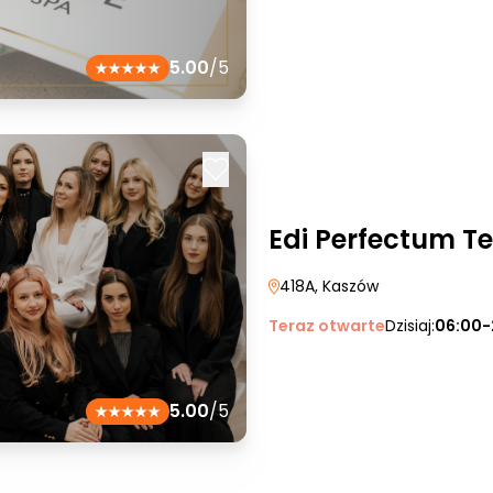
5.00
/5
Edi Perfectum 
418A
, Kaszów
Teraz otwarte
Dzisiaj:
06:00-
5.00
/5