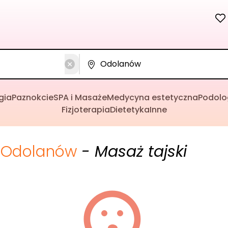
gia
Paznokcie
SPA i Masaże
Medycyna estetyczna
Podolo
Fizjoterapia
Dietetyka
Inne
Odolanów
- Masaż tajski