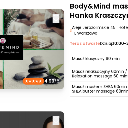
Body&Mind mas
Hanka Kraszczy
Aleje Jerozolimskie 45
| Hot
-1
, Warszawa
Teraz otwarte
Dzisiaj:
10:00-
Masaż klasyczny 60 min.
Masaż relaksacyjny 60min /
Relaxation massage 60 min
4.99
/5
Masaż masłem SHEA 60min 
SHEA butter massage 60mi