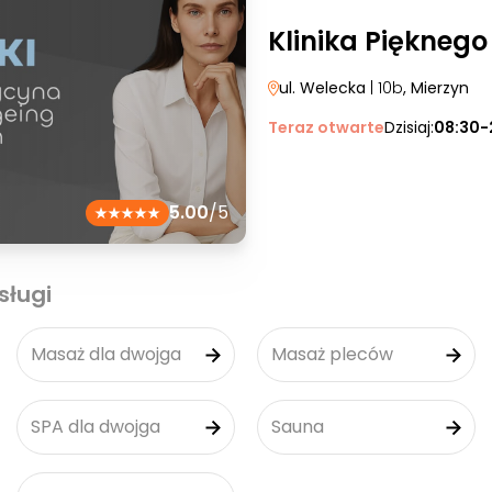
Klinika Pięknego
ul. Welecka
| 10b
, Mierzyn
Teraz otwarte
Dzisiaj:
08:30-
5.00
/5
sługi
Masaż dla dwojga
Masaż pleców
SPA dla dwojga
Sauna