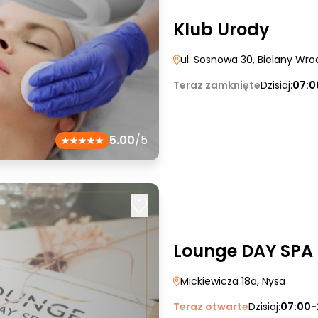
Klub Urody
ul. Sosnowa 30
, Bielany Wro
Teraz zamknięte
Dzisiaj:
07:0
5.00
/5
Lounge DAY SPA
Mickiewicza 18a
, Nysa
Teraz otwarte
Dzisiaj:
07:00-