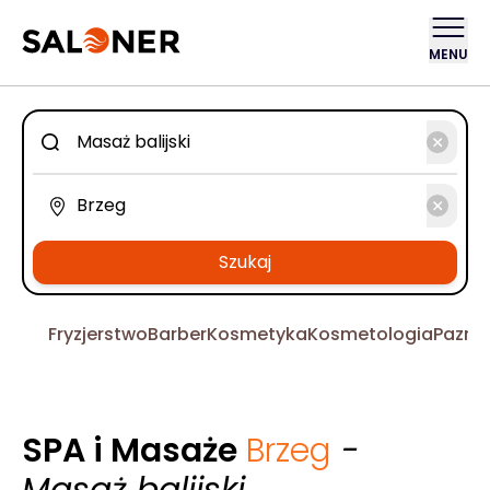
MENU
Szukaj
Fryzjerstwo
Barber
Kosmetyka
Kosmetologia
Pazno
SPA i Masaże
Brzeg
-