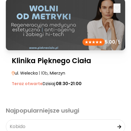
5.00
/5
Klinika Pięknego Ciała
ul. Welecka
| 10b
, Mierzyn
Teraz otwarte
Dzisiaj:
08:30-21:00
Najpopularniejsze usługi
Kobido