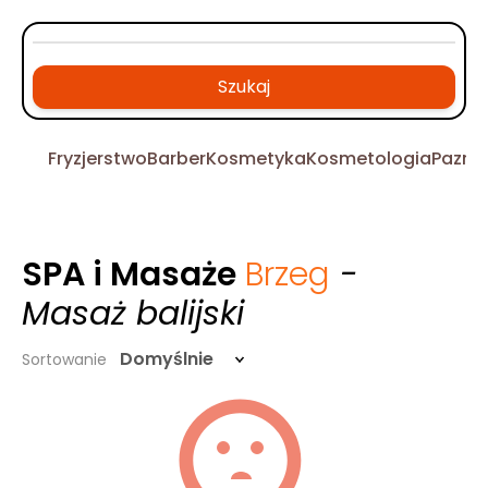
Szukaj
Fryzjerstwo
Barber
Kosmetyka
Kosmetologia
Pazno
SPA i Masaże
Brzeg
-
Masaż balijski
Domyślnie
Sortowanie