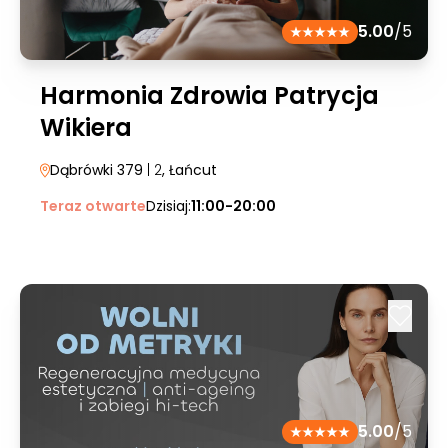
5.00
/5
Harmonia Zdrowia Patrycja
Wikiera
Dąbrówki 379
| 2
, Łańcut
Teraz otwarte
Dzisiaj:
11:00-20:00
5.00
/5