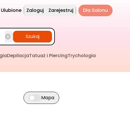
Ulubione
Zaloguj
Zarejestruj
Dla Salonu
Szukaj
gia
Depilacja
Tatuaż i Piercing
Trychologia
Mapa
Przełącz widok mapy