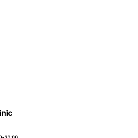
inic
0-20:00