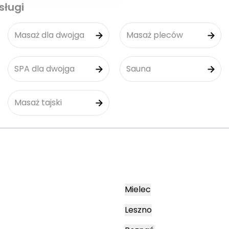
sługi
Masaż dla dwojga
Masaż pleców
SPA dla dwojga
Sauna
Masaż tajski
Mielec
Leszno