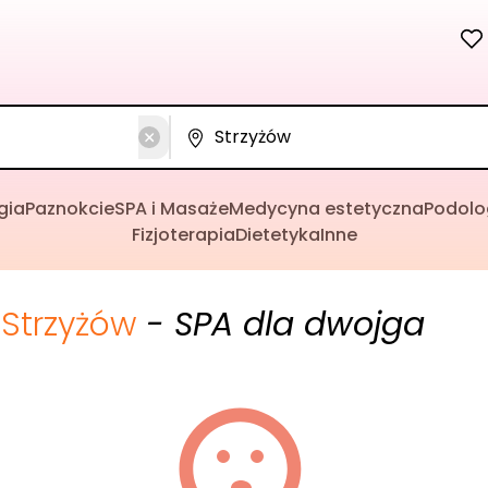
gia
Paznokcie
SPA i Masaże
Medycyna estetyczna
Podolo
Fizjoterapia
Dietetyka
Inne
Strzyżów
- SPA dla dwojga