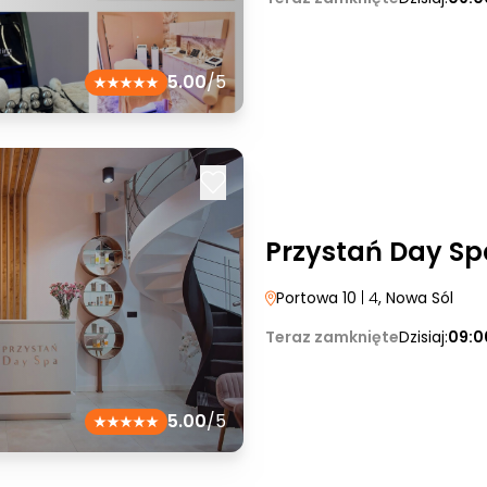
5.00
/5
Przystań Day Sp
Portowa 10
| 4
, Nowa Sól
Teraz zamknięte
Dzisiaj:
09:0
5.00
/5